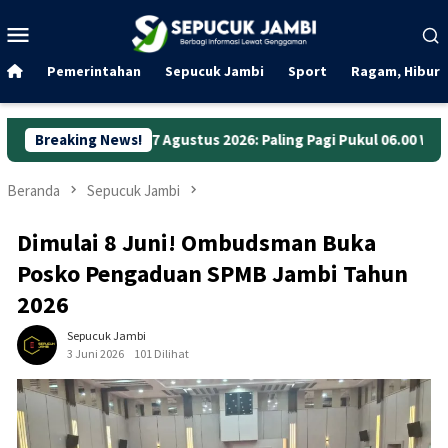
Loncat
Menu
ke
Mobile
konten
Pemerintahan
Sepucuk Jambi
Sport
Ragam, Hibura
 7 Agustus 2026: Paling Pagi Pukul 06.00 WIB
Breaking News!
Anggaran Ja
Beranda
Sepucuk Jambi
Dimulai 8 Juni! Ombudsman Buka
Posko Pengaduan SPMB Jambi Tahun
2026
Sepucuk Jambi
3 Juni 2026
101 Dilihat