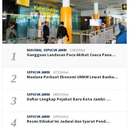
NASIONAL
,
SEPUCUK JAMBI
1726 Dilihat
1
Gangguan Landasan Pacu Akibat Cuaca Pana…
SEPUCUK JAMBI
1572 Dilihat
2
Maulana Perkuat Ekonomi UMKM Lewat Banha…
SEPUCUK JAMBI
1484 Dilihat
3
Daftar Lengkap Pejabat Baru Kota Jambi: …
SEPUCUK JAMBI
1276 Dilihat
4
Resmi Dibuka! Ini Jadwal dan Syarat Pend…