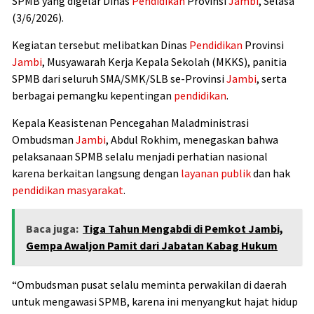
SPMB yang digelar Dinas
Pendidikan
Provinsi
Jambi
, Selasa
(3/6/2026).
Kegiatan tersebut melibatkan Dinas
Pendidikan
Provinsi
Jambi
, Musyawarah Kerja Kepala Sekolah (MKKS), panitia
SPMB dari seluruh SMA/SMK/SLB se-Provinsi
Jambi
, serta
berbagai pemangku kepentingan
pendidikan
.
Kepala Keasistenan Pencegahan Maladministrasi
Ombudsman
Jambi
, Abdul Rokhim, menegaskan bahwa
pelaksanaan SPMB selalu menjadi perhatian nasional
karena berkaitan langsung dengan
layanan publik
dan hak
pendidikan
masyarakat
.
Baca juga:
Tiga Tahun Mengabdi di Pemkot Jambi,
Gempa Awaljon Pamit dari Jabatan Kabag Hukum
“Ombudsman pusat selalu meminta perwakilan di daerah
untuk mengawasi SPMB, karena ini menyangkut hajat hidup