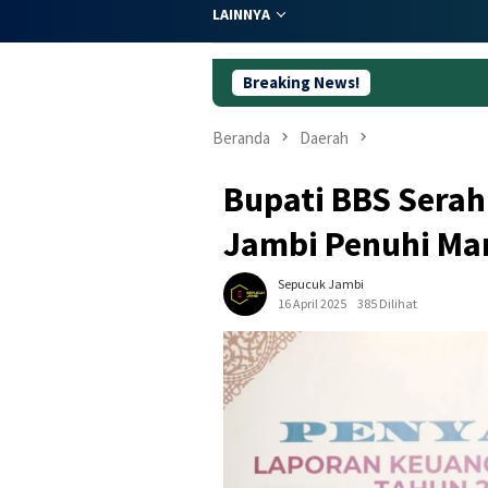
LAINNYA
Breaking News!
Dugaan Korups
Beranda
Daerah
Bupati BBS Sera
Jambi Penuhi Ma
Sepucuk Jambi
16 April 2025
385 Dilihat