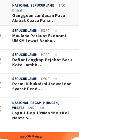
NASIONAL
,
SEPUCUK JAMBI
1730
Dilihat
Gangguan Landasan Pacu
Akibat Cuaca Pana…
SEPUCUK JAMBI
1572 Dilihat
Maulana Perkuat Ekonomi
UMKM Lewat Banha…
SEPUCUK JAMBI
1492 Dilihat
Daftar Lengkap Pejabat Baru
Kota Jambi: …
SEPUCUK JAMBI
1280 Dilihat
Resmi Dibuka! Ini Jadwal dan
Syarat Pend…
NASIONAL
,
RAGAM, HIBURAN,
WISATA
1215 Dilihat
Lagu J-Pop 1990an ‘Mou Koi
Nante S…