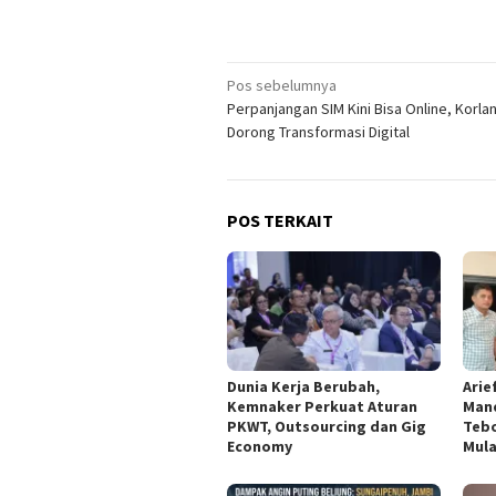
Navigasi
Pos sebelumnya
Perpanjangan SIM Kini Bisa Online, Korlan
pos
Dorong Transformasi Digital
POS TERKAIT
Dunia Kerja Berubah,
Arie
Kemnaker Perkuat Aturan
Man
PKWT, Outsourcing dan Gig
Tebo
Economy
Mul