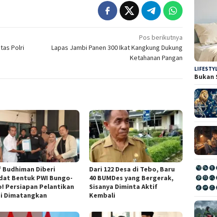
Pos berikutnya
tas Polri
Lapas Jambi Panen 300 Ikat Kangkung Dukung
Ketahanan Pangan
LIFESTY
Bukan 
f Budhiman Diberi
Dari 122 Desa di Tebo, Baru
dat Bentuk PWI Bungo-
40 BUMDes yang Bergerak,
! Persiapan Pelantikan
Sisanya Diminta Aktif
ai Dimatangkan
Kembali