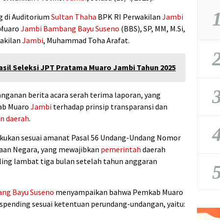
1
 di Auditorium
Sultan Thaha
BPK RI Perwakilan
Jambi
 Muaro
Jambi
Bambang Bayu Suseno
(BBS), SP, MM, M.Si,
wakilan
Jambi
, Muhammad Toha Arafat.
2
asil Seleksi JPT Pratama Muaro Jambi Tahun 2025
3
nganan berita acara serah terima laporan, yang
ab Muaro
Jambi
terhadap prinsip transparansi dan
n daerah
.
4
lakukan sesuai amanat Pasal 56 Undang-Undang Nomor
aan Negara, yang mewajibkan
pemerintah
daerah
ing lambat tiga bulan setelah tahun anggaran
5
ng Bayu Suseno
menyampaikan bahwa Pemkab Muaro
pending sesuai ketentuan perundang-undangan, yaitu: