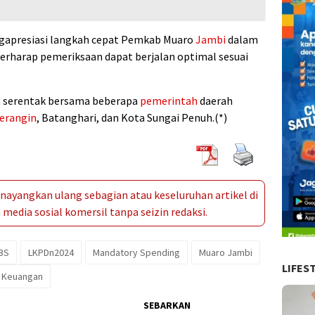
apresiasi langkah cepat Pemkab Muaro
Jambi
dalam
rharap pemeriksaan dapat berjalan optimal sesuai
an serentak bersama beberapa
pemerintah
daerah
erangin
, Batanghari, dan Kota Sungai Penuh.(*)
ayangkan ulang sebagian atau keseluruhan artikel di
media sosial komersil tanpa seizin redaksi.
BS
LKPDn2024
Mandatory Spending
Muaro Jambi
LIFES
i Keuangan
SEBARKAN