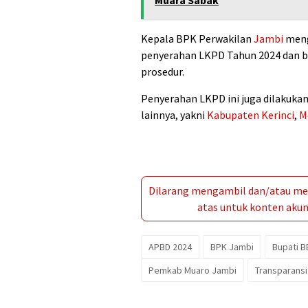
Kepala BPK Perwakilan
Jambi
meng
penyerahan LKPD Tahun 2024 dan be
prosedur.
Penyerahan LKPD ini juga dilakuk
lainnya, yakni
Kabupaten Kerinci
,
M
Dilarang mengambil dan/atau men
atas untuk konten akun 
APBD 2024
BPK Jambi
Bupati B
Pemkab Muaro Jambi
Transparans