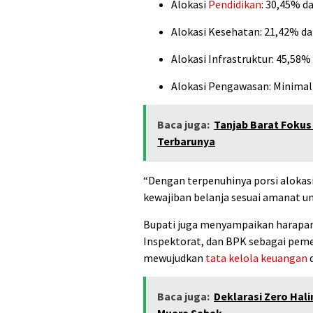
Alokasi
Pendidikan
: 30,45% d
Alokasi Kesehatan: 21,42% d
Alokasi Infrastruktur: 45,58
Alokasi Pengawasan: Minimal
Baca juga:
Tanjab Barat Fokus
Terbarunya
“Dengan terpenuhinya porsi alokas
kewajiban belanja sesuai amanat u
Bupati juga menyampaikan harapan
Inspektorat, dan BPK sebagai pemer
mewujudkan
tata kelola keuangan
d
Baca juga:
Deklarasi Zero Hal
Muara Sabak