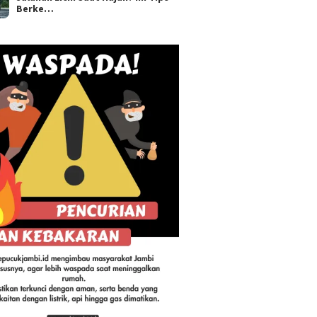
Berke…