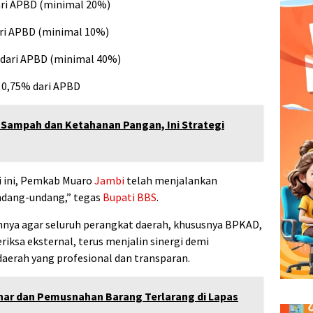
ari APBD (minimal 20%)
ari APBD (minimal 10%)
% dari APBD (minimal 40%)
 0,75% dari APBD
 Sampah dan Ketahanan Pangan, Ini Strategi
i ini, Pemkab Muaro
Jambi
telah menjalankan
ndang-undang,” tegas
Bupati BBS
.
nya agar seluruh perangkat daerah, khususnya BPKAD,
iksa eksternal, terus menjalin sinergi demi
aerah yang profesional dan transparan.
inar dan Pemusnahan Barang Terlarang di Lapas