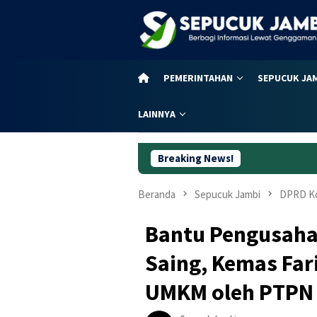
Loncat
ke
konten
PEMERINTAHAN
SEPUCUK JA
LAINNYA
Breaking News!
Dugaan K
Beranda
Sepucuk Jambi
DPRD Ko
Bantu Pengusaha
Saing, Kemas Fari
UMKM oleh PTPN 