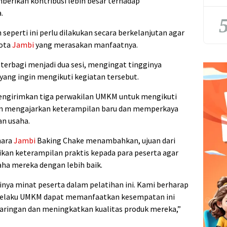
erikan kontribusi lebih besar terhadap
a.
5
eperti ini perlu dilakukan secara berkelanjutan agar
Kota
Jambi
yang merasakan manfaatnya.
 terbagi menjadi dua sesi, mengingat tingginya
yang ingin mengikuti kegiatan tersebut.
ngirimkan tiga perwakilan UMKM untuk mengikuti
an mengajarkan keterampilan baru dan memperkaya
n usaha.
nara
Jambi
Baking Chake menambahkan, ujuan dari
ikan keterampilan praktis kepada para peserta agar
a mereka dengan lebih baik.
nya minat peserta dalam pelatihan ini. Kami berharap
a pelaku UMKM dapat memanfaatkan kesempatan ini
aringan dan meningkatkan kualitas produk mereka,”