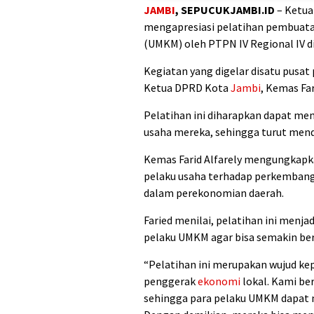
JAMBI
, SEPUCUKJAMBI.ID
– Ketu
mengapresiasi pelatihan pembuatan
(UMKM) oleh PTPN IV Regional IV d
Kegiatan yang digelar disatu pusat 
Ketua DPRD Kota
Jambi
, Kemas Far
Pelatihan ini diharapkan dapat m
usaha mereka, sehingga turut me
Kemas Farid Alfarely mengungkapka
pelaku usaha terhadap perkembang
dalam perekonomian daerah.
Faried menilai, pelatihan ini menj
pelaku UMKM agar bisa semakin be
“Pelatihan ini merupakan wujud 
penggerak
ekonomi
lokal. Kami ber
sehingga para pelaku UMKM dapat 