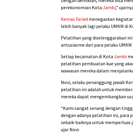
Dengan demikian, mereka bisa memb
perekonomian Kota
Jambi
,” ujarny
Kemas Faried
menegaskan kegiatan s
lebih banyak lagi pelaku UMKM di 
Pelatihan yang diselenggarakan ini
antusiasme dari para pelaku UMKM 
Setiap kecamatan di Kota
Jambi
me
pelatihan pembuatan kue yang ak
wawasan mereka dalam menjalanka
Novi, selaku penanggung jawab Ke
pelatihan ini adalah untuk member
mereka dapat mengembangkan usah
“Kami sangat senang dengan tinggi
dengan adanya pelatihan ini, par
sebaik-baiknya untuk memperluas j
ujar Novi.