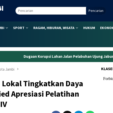
Pencarian
MBI
SPORT
RAGAM, HIBURAN, WISATA
HUKUM
EKONOM
orupsi Lahan Jalan Pelabuhan Ujung Jabung, Eks Kepala BPN Tan
KLASE
ta Jambi
 Lokal Tingkatkan Daya
ed Apresiasi Pelatihan
IV