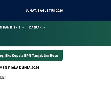
JUMAT, 7 AGUSTUS 2026
I DAN BISNIS
DAERAH
jabtim Resmi Ditahan
Dunia Kerja Berubah, Kemnaker Pe
MEN PIALA DUNIA 2026