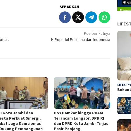
SEBARKAN
LIFES
Pos berikutnya
untuk
K-Pop Idol Pertama dari Indonesia
LIFESTY
Bukan 
D Kota Jambi dan
Pos Damkar hingga PDAM
esta Perkuat Sinergi,
Terancam Longsor, DPR RI
akat Jaga Kamtibmas
dan DPRD Kota Jambi Tinjau
 Dukung Pembangunan
Pasir Panjang