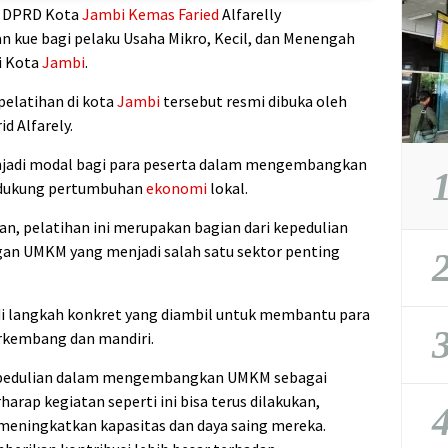
a DPRD Kota
Jambi
Kemas Faried
Alfarelly
 kue bagi pelaku Usaha Mikro, Kecil, dan Menengah
i Kota
Jambi
.
pelatihan di kota
Jambi
tersebut resmi dibuka oleh
id Alfarely.
enjadi modal bagi para peserta dalam mengembangkan
1
ndukung pertumbuhan
ekonomi
lokal.
n, pelatihan ini merupakan bagian dari kepedulian
an UMKM yang menjadi salah satu sektor penting
2
adi langkah konkret yang diambil untuk membantu para
3
rkembang dan mandiri.
kepedulian dalam mengembangkan UMKM sebagai
harap kegiatan seperti ini bisa terus dilakukan,
4
meningkatkan kapasitas dan daya saing mereka.