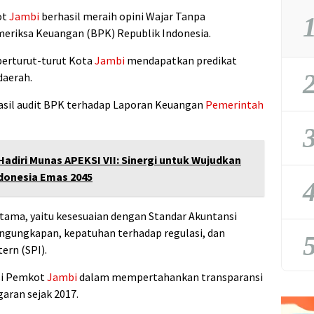
ot
Jambi
berhasil meraih opini Wajar Tanpa
1
eriksa Keuangan (BPK) Republik Indonesia.
 berturut-turut Kota
Jambi
mendapatkan predikat
2
daerah.
asil audit BPK terhadap Laporan Keuangan
Pemerintah
3
Hadiri Munas APEKSI VII: Sinergi untuk Wujudkan
donesia Emas 2045
4
ama, yaitu kesesuaian dengan Standar Akuntansi
ngungkapan, kepatuhan terhadap regulasi, dan
5
ern (SPI).
si Pemkot
Jambi
dalam mempertahankan transparansi
aran sejak 2017.