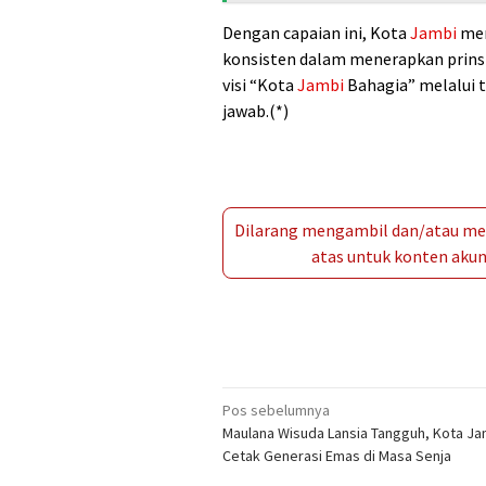
Dengan capaian ini, Kota
Jambi
men
konsisten dalam menerapkan prins
visi “Kota
Jambi
Bahagia” melalui t
jawab.(*)
Dilarang mengambil dan/atau men
atas untuk konten akun 
Navigasi
Pos sebelumnya
Maulana Wisuda Lansia Tangguh, Kota Ja
pos
Cetak Generasi Emas di Masa Senja