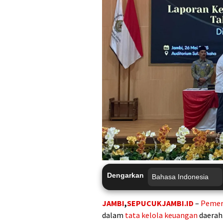
Dengarkan
JAMBI
,
SEPUCUKJAMBI.ID
–
Pemer
dalam
tata kelola keuangan
daerah