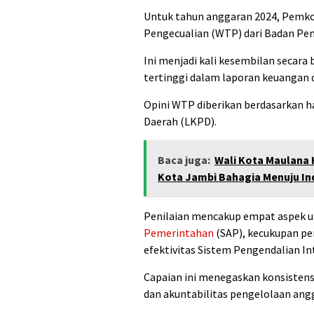
Untuk tahun anggaran 2024, Pemk
Pengecualian (WTP) dari Badan Pem
Ini menjadi kali kesembilan secara
tertinggi dalam laporan keuangan 
Opini WTP diberikan berdasarkan h
Daerah (LKPD).
Baca juga:
Wali Kota Maulana 
Kota Jambi Bahagia Menuju In
Penilaian mencakup empat aspek ut
Pemerintahan
(SAP), kecukupan pe
efektivitas Sistem Pengendalian Int
Capaian ini menegaskan konsisten
dan akuntabilitas pengelolaan angg