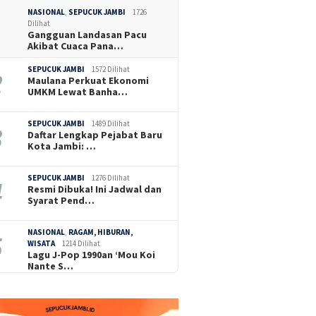
NASIONAL
,
SEPUCUK JAMBI
1726
Dilihat
Gangguan Landasan Pacu
Akibat Cuaca Pana…
SEPUCUK JAMBI
1572 Dilihat
Maulana Perkuat Ekonomi
UMKM Lewat Banha…
SEPUCUK JAMBI
1489 Dilihat
Daftar Lengkap Pejabat Baru
Kota Jambi: …
SEPUCUK JAMBI
1276 Dilihat
Resmi Dibuka! Ini Jadwal dan
Syarat Pend…
NASIONAL
,
RAGAM, HIBURAN,
WISATA
1214 Dilihat
Lagu J-Pop 1990an ‘Mou Koi
Nante S…