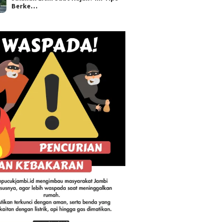
Berke…