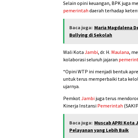
Selain opini keuangan, BPK juga me
pemerintah
daerah terhadap keten
Baca juga:
Maria Magdalena De
Bullying di Sekolah
Wali Kota
Jambi
, dr. H.
Maulana
, m
kolaborasi seluruh jajaran
pemerin
“Opini WTP ini menjadi bentuk apr
untuk terus memperbaiki tata kelo
ujarnya.
Pemkot
Jambi
juga terus mendoron
Kinerja Instansi
Pemerintah
(SAKIP
Baca juga:
Muscab APRI Kota J
Pelayanan yang Lebih Baik