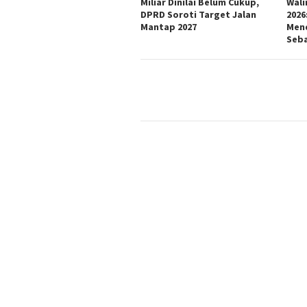
Miliar Dinilai Belum Cukup,
Wali
DPRD Soroti Target Jalan
2026
Mantap 2027
Mend
Seb