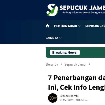
Loncat
ke
konten
PEMERINTAHAN
SEPUCUK JA
LAINNYA
Breaking News!
Viral Diduga Siswi
Beranda
Sepucuk Jambi
7 Penerbangan da
Ini, Cek Info Len
Sepucuk Jambi
21 Mei 2025
484 Dilihat