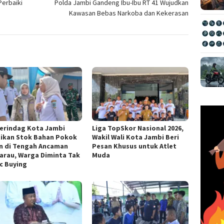
Perbaiki
Polda Jambi Gandeng Ibu-Ibu RT 41 Wujudkan
Kawasan Bebas Narkoba dan Kekerasan
erindag Kota Jambi
Liga TopSkor Nasional 2026,
ikan Stok Bahan Pokok
Wakil Wali Kota Jambi Beri
n di Tengah Ancaman
Pesan Khusus untuk Atlet
rau, Warga Diminta Tak
Muda
c Buying