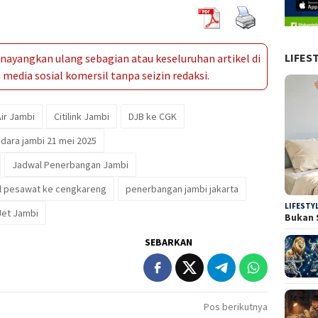
LIFES
ayangkan ulang sebagian atau keseluruhan artikel di
media sosial komersil tanpa seizin redaksi.
Air Jambi
Citilink Jambi
DJB ke CGK
dara jambi 21 mei 2025
Jadwal Penerbangan Jambi
l pesawat ke cengkareng
penerbangan jambi jakarta
LIFESTY
Jet Jambi
Bukan 
SEBARKAN
Pos berikutnya