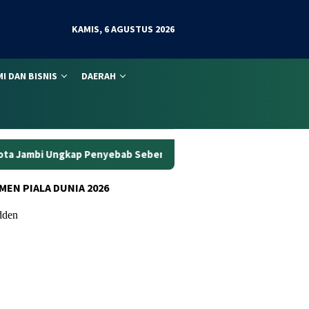
KAMIS, 6 AGUSTUS 2026
I DAN BISNIS
DAERAH
nyebab Sebenarnya
Wanita Pengguna Motor Wajib Paham! Se
MEN PIALA DUNIA 2026