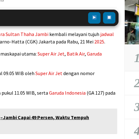
mbi
ra
Sultan Thaha
Jambi
kembali melayani tujuh
jadwal
arno-Hatta (CGK) Jakarta pada Rabu, 21 Mei
2025
.
a maskapai utama:
Super Air Jet
,
Batik Air
,
Garuda
1
l 09.05 WIB oleh
Super Air Jet
dengan nomor
2
 pukul 11.05 WIB, serta
Garuda Indonesia
(GA 127) pada
3
g–Jambi Capai 49 Persen, Waktu Tempuh
4