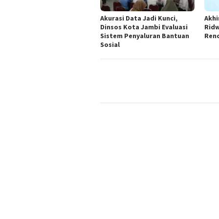
Akurasi Data Jadi Kunci,
Akhi
Dinsos Kota Jambi Evaluasi
Ridw
Sistem Penyaluran Bantuan
Ren
Sosial