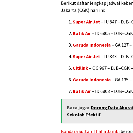
Berikut daftar lengkap jadwal keb
Jakarta (CGK) hari ini:
Super Air Jet
– IU 847 – DJB–
Batik Air
– ID 6805 – DJB–CGK
Garuda Indonesia
– GA 127 –
Super Air Jet
– IU 843 – DJB–
Citilink
– QG 967 – DJB–CGK –
Garuda Indonesia
– GA 135 –
Batik Air
– ID 6803 – DJB–CGK
Baca juga:
Dorong Data Akurat
Sekolah Efektif
Bandara
Sultan Thaha
Jambi
berope