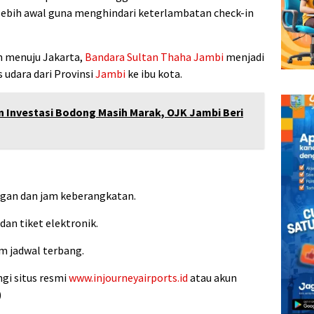
ebih awal guna menghindari keterlambatan check-in
n menuju Jakarta,
Bandara
Sultan Thaha
Jambi
menjadi
 udara dari Provinsi
Jambi
ke ibu kota.
n Investasi Bodong Masih Marak, OJK Jambi Beri
gan dan jam keberangkatan.
an tiket elektronik.
m jadwal terbang.
ngi situs resmi
www.injourneyairports.id
atau akun
)