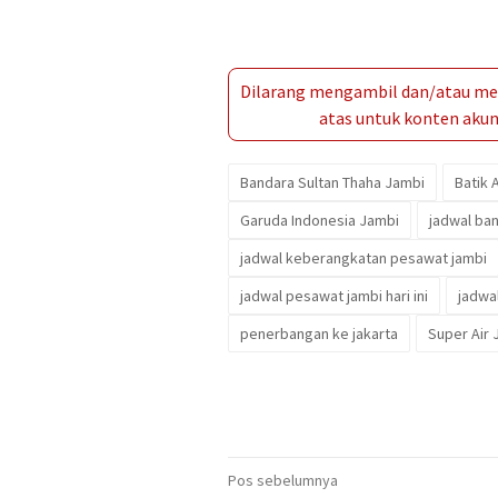
Dilarang mengambil dan/atau men
atas untuk konten akun 
Bandara Sultan Thaha Jambi
Batik 
Garuda Indonesia Jambi
jadwal ban
jadwal keberangkatan pesawat jambi
jadwal pesawat jambi hari ini
jadwa
penerbangan ke jakarta
Super Air 
Navigasi
Pos sebelumnya