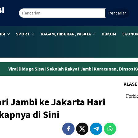
Pencarian
MBI
SPORT
RAGAM, HIBURAN, WISATA
HUKUM
EKONOM
 Sekolah Rakyat Jambi Keracunan, Dinsos Kota Jambi Ungkap Pe
KLASE
ri Jambi ke Jakarta Hari
gkapnya di Sini