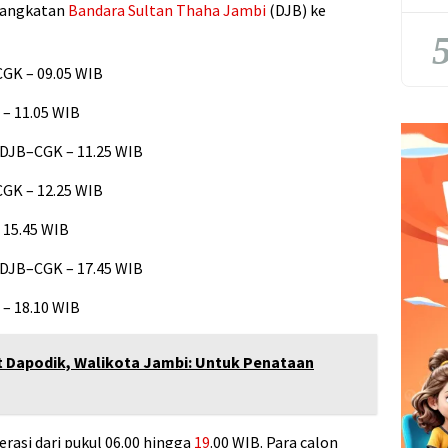
erangkatan
Bandara
Sultan Thaha
Jambi
(DJB) ke
5
CGK – 09.05 WIB
 – 11.05 WIB
 DJB–CGK – 11.25 WIB
CGK – 12.25 WIB
 15.45 WIB
 DJB–CGK – 17.45 WIB
 – 18.10 WIB
 Dapodik, Walikota Jambi: Untuk Penataan
rasi dari pukul 06.00 hingga
19
.00 WIB. Para calon