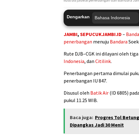
Ilustrasi jadwal penerbangan dari Bandara Ja
Dengarkan
JAMBI
,
SEPUCUKJAMBI.ID
–
Banda
penerbangan
menuju
Bandara
Soek
Rute DJB–CGK ini dilayani oleh tig
Indonesia
, dan
Citilink
.
Penerbangan pertama dimulai puku
penerbangan IU 847.
Disusul oleh
Batik Air
(ID 6805) pada
pukul 11.25 WIB.
Baca juga:
Progres Tol Betun
Dipangkas Jadi 30 Menit