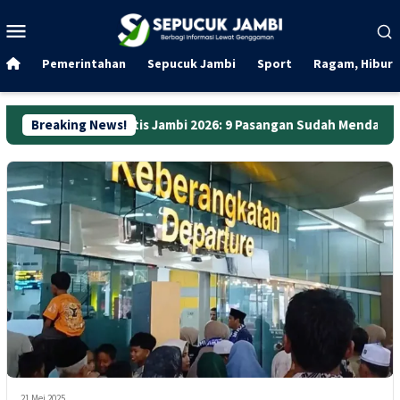
Loncat
Menu
ke
Mobile
konten
Pemerintahan
Sepucuk Jambi
Sport
Ragam, Hibura
 Gratis Jambi 2026: 9 Pasangan Sudah Mendaftar, Berikut Sebar
Breaking News!
21 Mei 2025