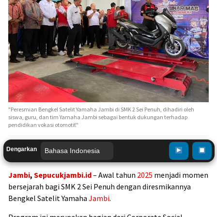
"Peresmian Bengkel Satelit Yamaha Jambi di SMK 2 Sei Penuh, dihadiri oleh
siswa, guru, dan tim Yamaha Jambi sebagai bentuk dukungan terhadap
pendidikan vokasi otomotif."
Dengarkan
Jambi
,
Sepucukjambi.id
– Awal tahun
2025
menjadi momen
bersejarah bagi SMK 2 Sei Penuh dengan diresmikannya
Bengkel Satelit Yamaha
Jambi
.
Program ini merupakan bagian dari Corporate Social