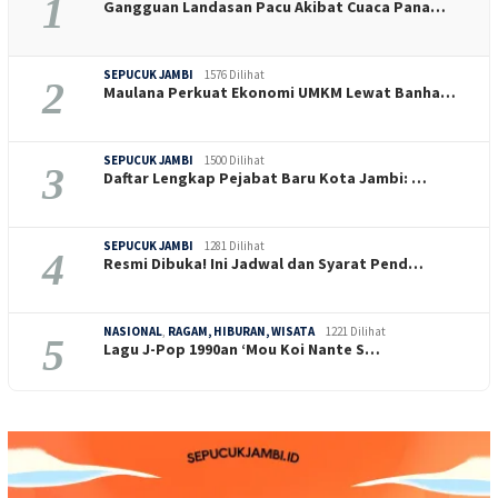
1
Gangguan Landasan Pacu Akibat Cuaca Pana…
SEPUCUK JAMBI
1576 Dilihat
2
Maulana Perkuat Ekonomi UMKM Lewat Banha…
SEPUCUK JAMBI
1500 Dilihat
3
Daftar Lengkap Pejabat Baru Kota Jambi: …
SEPUCUK JAMBI
1281 Dilihat
4
Resmi Dibuka! Ini Jadwal dan Syarat Pend…
NASIONAL
,
RAGAM, HIBURAN, WISATA
1221 Dilihat
5
Lagu J-Pop 1990an ‘Mou Koi Nante S…