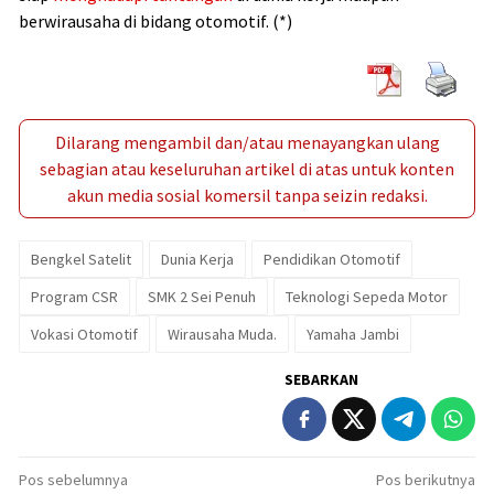
berwirausaha di bidang otomotif. (*)
Dilarang mengambil dan/atau menayangkan ulang
sebagian atau keseluruhan artikel di atas untuk konten
akun media sosial komersil tanpa seizin redaksi.
Bengkel Satelit
Dunia Kerja
Pendidikan Otomotif
Program CSR
SMK 2 Sei Penuh
Teknologi Sepeda Motor
Vokasi Otomotif
Wirausaha Muda.
Yamaha Jambi
SEBARKAN
Navigasi
Pos sebelumnya
Pos berikutnya