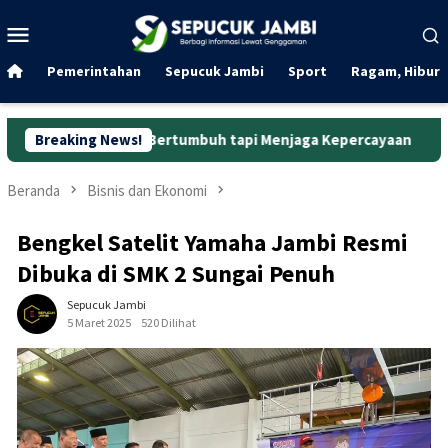
Loncat
Menu
ke
Mobile
konten
Pemerintahan
Sepucuk Jambi
Sport
Ragam, Hibura
adar Bertumbuh tapi Menjaga Kepercayaan
Breaking News!
Curanmor di O
Beranda
Bisnis dan Ekonomi
Bengkel Satelit Yamaha Jambi Resmi
Dibuka di SMK 2 Sungai Penuh
Sepucuk Jambi
5 Maret 2025
520 Dilihat