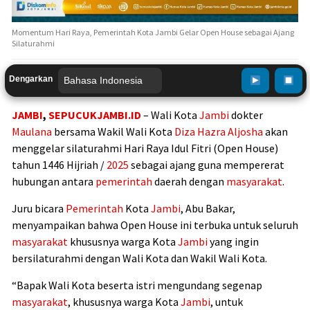
Momentum Hari Raya, Pemerintah Kota Jambi Gelar Open House sebagai Ajang
Silaturahmi
Dengarkan
JAMBI
,
SEPUCUKJAMBI.ID
– Wali Kota
Jambi
dokter
Maulana
bersama Wakil Wali Kota
Diza Hazra Aljosha
akan
menggelar silaturahmi Hari Raya Idul Fitri (Open House)
tahun 1446 Hijriah /
2025
sebagai ajang guna mempererat
hubungan antara
pemerintah
daerah dengan
masyarakat
.
Juru bicara
Pemerintah
Kota
Jambi
, Abu Bakar,
menyampaikan bahwa Open House ini terbuka untuk seluruh
masyarakat
khususnya warga Kota
Jambi
yang ingin
bersilaturahmi dengan Wali Kota dan Wakil Wali Kota.
“Bapak Wali Kota beserta istri mengundang segenap
masyarakat
, khususnya warga Kota
Jambi
, untuk