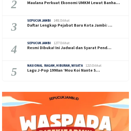
2
Maulana Perkuat Ekonomi UMKM Lewat Banha…
SEPUCUK JAMBI
1491 Dilihat
3
Daftar Lengkap Pejabat Baru Kota Jambi: …
SEPUCUK JAMBI
1277 Dilihat
4
Resmi Dibuka! Ini Jadwal dan Syarat Pend…
NASIONAL
,
RAGAM, HIBURAN, WISATA
1215 Dilihat
5
Lagu J-Pop 1990an ‘Mou Koi Nante S…