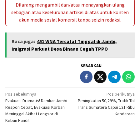
Dilarang mengambil dan/atau menayangkan ulang
sebagian atau keseluruhan artikel di atas untuk konten
akun media sosial komersil tanpa seizin redaksi.
Baca juga:
451 WNA Tercatat Tinggal di Jambi,
Imigrasi Perkuat Desa Binaan Cegah TPPO
SEBARKAN
Navigasi
Pos sebelumnya
Pos berikutnya
Evakuasi Dramatis! Damkar Jambi
Peningkatan 50,29%, Trafik Tol
pos
Respon Cepat, Evakuasi Korban
Trans Sumatera Capai 131 Ribu
Meninggal Akibat Longsor di
Kendaraan
Kebun Handil