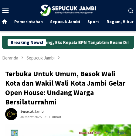
Loncat
Menu
ke
Mobile
konten
Pemerintahan
Sepucuk Jambi
Sport
Ragam, Hibura
bung, Eks Kepala BPN Tanjabtim Resmi Ditahan
Breaking News!
Dunia Ker
Beranda
Sepucuk Jambi
Terbuka Untuk Umum, Besok Wali
Kota dan Wakil Wali Kota Jambi Gelar
Open House: Undang Warga
Bersilaturrahmi
Sepucuk Jambi
30 Maret 2025
391 Dilihat