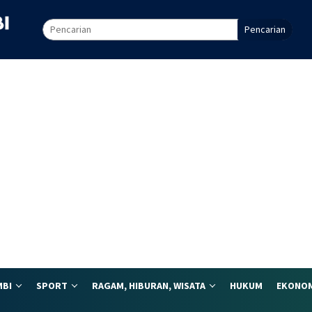
Pencarian
MBI
SPORT
RAGAM, HIBURAN, WISATA
HUKUM
EKONOM