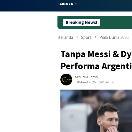
LAINNYA
Breaking News!
Dugaan Koru
Beranda
Sport
Piala Dunia 2026
Tanpa Messi & Dy
Performa Argenti
Sepucuk Jambi
18 Maret 2025
520 Dilihat