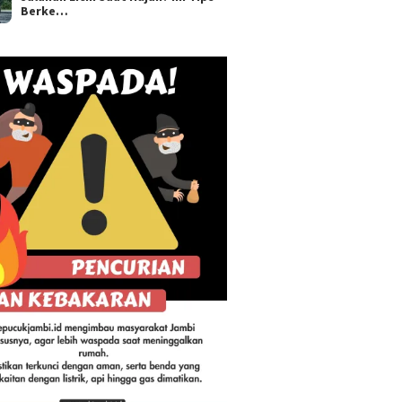
Berke…