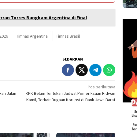
erran Torres Bungkam Argentina di Final
 2026
Timnas Argentina
Timnas Brasil
SEBARKAN
Pos berikutnya
kan Jalan
KPK Belum Tentukan Jadwal Pemeriksaan Ridwan
Kamil, Terkait Dugaan Korupsi di Bank Jawa Barat