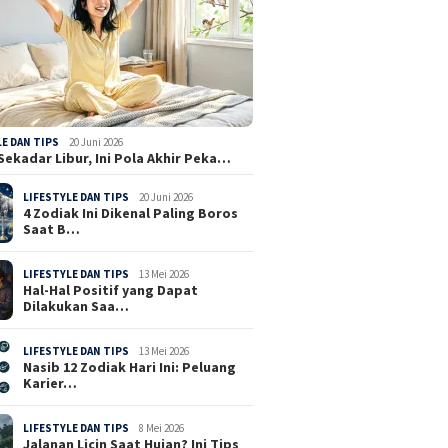
LE DAN TIPS
20 Juni 2026
Sekadar Libur, Ini Pola Akhir Peka…
LIFESTYLE DAN TIPS
20 Juni 2026
4 Zodiak Ini Dikenal Paling Boros
Saat B…
LIFESTYLE DAN TIPS
13 Mei 2026
Hal-Hal Positif yang Dapat
Dilakukan Saa…
LIFESTYLE DAN TIPS
13 Mei 2026
Nasib 12 Zodiak Hari Ini: Peluang
Karier…
LIFESTYLE DAN TIPS
8 Mei 2026
Jalanan Licin Saat Hujan? Ini Tips