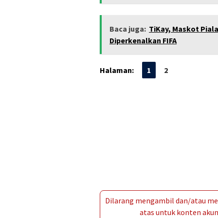
Baca juga:
TiKay, Maskot Piala
Diperkenalkan FIFA
Halaman:
1
2
Dilarang mengambil dan/atau men
atas untuk konten akun 