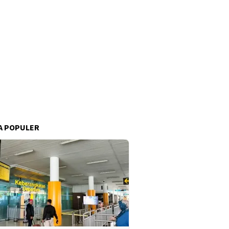
A POPULER