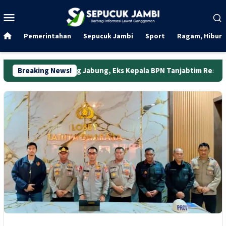
Loncat
Menu
ke
Mobile
konten
Pemerintahan
Sepucuk Jambi
Sport
Ragam, Hibura
n Ujung Jabung, Eks Kepala BPN Tanjabtim Resmi Ditahan
Breaking News!