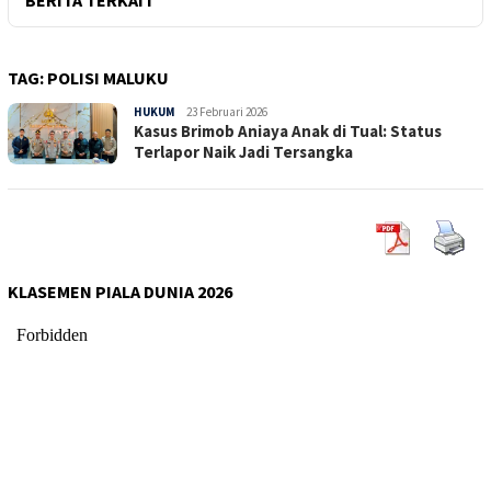
TAG:
POLISI MALUKU
HUKUM
Sepucuk
23 Februari 2026
Kasus Brimob Aniaya Anak di Tual: Status
Jambi
Terlapor Naik Jadi Tersangka
KLASEMEN PIALA DUNIA 2026