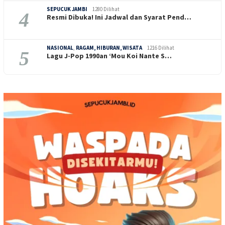
SEPUCUK JAMBI
1280 Dilihat
4
Resmi Dibuka! Ini Jadwal dan Syarat Pend…
NASIONAL
,
RAGAM, HIBURAN, WISATA
1216 Dilihat
5
Lagu J-Pop 1990an ‘Mou Koi Nante S…