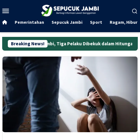
Loncat
Menu
ke
Mobile
konten
Pemerintahan
Sepucuk Jambi
Sport
Ragam, Hibura
 di Jambi, Tiga Pelaku Dibekuk dalam Hitungan Jam
Breaking News!
Dua 