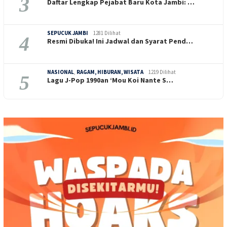
3
Daftar Lengkap Pejabat Baru Kota Jambi: …
SEPUCUK JAMBI
1281 Dilihat
4
Resmi Dibuka! Ini Jadwal dan Syarat Pend…
NASIONAL
,
RAGAM, HIBURAN, WISATA
1219 Dilihat
5
Lagu J-Pop 1990an ‘Mou Koi Nante S…