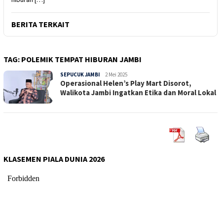
BERITA TERKAIT
TAG:
POLEMIK TEMPAT HIBURAN JAMBI
SEPUCUK JAMBI
Sepucuk
2 Mei 2025
Operasional Helen’s Play Mart Disorot,
Jambi
Walikota Jambi Ingatkan Etika dan Moral Lokal
KLASEMEN PIALA DUNIA 2026