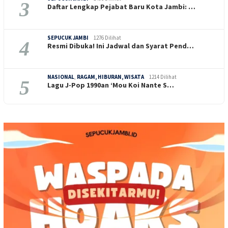
3
Daftar Lengkap Pejabat Baru Kota Jambi: …
SEPUCUK JAMBI
1276 Dilihat
4
Resmi Dibuka! Ini Jadwal dan Syarat Pend…
NASIONAL
,
RAGAM, HIBURAN, WISATA
1214 Dilihat
5
Lagu J-Pop 1990an ‘Mou Koi Nante S…