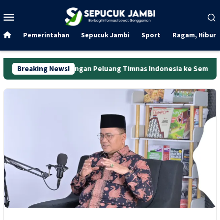
Loncat
Menu
ke
Mobile
konten
Pemerintahan
Sepucuk Jambi
Sport
Ragam, Hibura
hitungan Peluang Timnas Indonesia ke Semifinal Piala AFF 2026,
Breaking News!