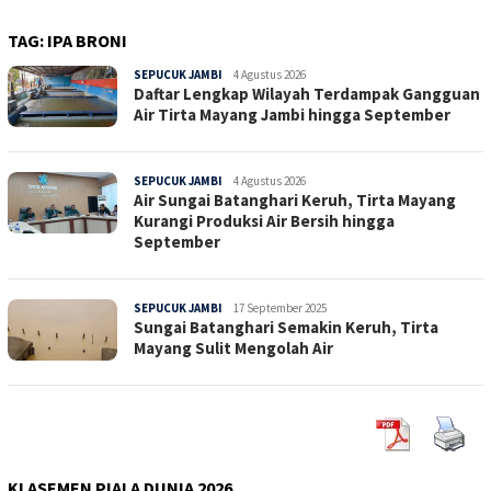
TAG:
IPA BRONI
SEPUCUK JAMBI
Sepucuk
4 Agustus 2026
Daftar Lengkap Wilayah Terdampak Gangguan
Jambi
Air Tirta Mayang Jambi hingga September
SEPUCUK JAMBI
Sepucuk
4 Agustus 2026
Air Sungai Batanghari Keruh, Tirta Mayang
Jambi
Kurangi Produksi Air Bersih hingga
September
SEPUCUK JAMBI
Sepucuk
17 September 2025
Sungai Batanghari Semakin Keruh, Tirta
Jambi
Mayang Sulit Mengolah Air
KLASEMEN PIALA DUNIA 2026