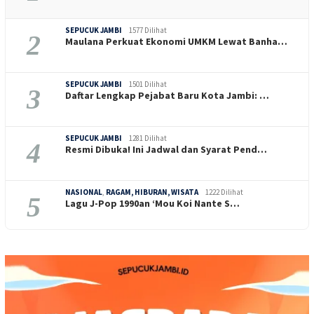
SEPUCUK JAMBI
1577 Dilihat
2
Maulana Perkuat Ekonomi UMKM Lewat Banha…
SEPUCUK JAMBI
1501 Dilihat
3
Daftar Lengkap Pejabat Baru Kota Jambi: …
SEPUCUK JAMBI
1281 Dilihat
4
Resmi Dibuka! Ini Jadwal dan Syarat Pend…
NASIONAL
,
RAGAM, HIBURAN, WISATA
1222 Dilihat
5
Lagu J-Pop 1990an ‘Mou Koi Nante S…