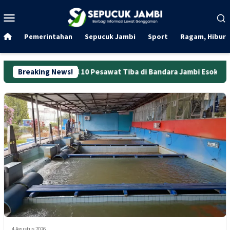
Loncat
Menu
ke
Mobile
konten
Pemerintahan
Sepucuk Jambi
Sport
Ragam, Hibura
 Jadwal 10 Pesawat Tiba di Bandara Jambi Esok Hari
Breaking News!
Mula
4 Agustus 2026