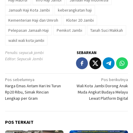
Haji Mabrur
Info Haji Jambi
Jamaah Haji Indonesia
Jamaah Haji Kota Jambi
keberangkatan haji
Kementerian Haji dan Umroh
Kloter 20 Jambi
Pelepasan Jamaah Haji
Pemkot Jambi
Tanah Suci Makkah
wakil wali kota jambi
Penulis: sepucuk jambi
SEBARKAN
Editor: Sepucuk Jambi
Navigasi
Pos sebelumnya
Pos berikutnya
Harga Emas Antam Hari Ini Turun
Wali Kota Jambi Dorong Anak
pos
Rp20 Ribu, Simak Rincian
Muda Angkat Budaya Melayu
Lengkap per Gram
Lewat Platform Digital
POS TERKAIT