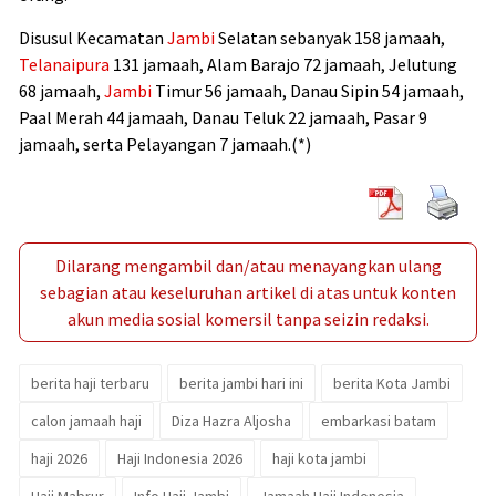
Disusul Kecamatan
Jambi
Selatan sebanyak 158 jamaah,
Telanaipura
131 jamaah, Alam Barajo 72 jamaah, Jelutung
68 jamaah,
Jambi
Timur 56 jamaah, Danau Sipin 54 jamaah,
Paal Merah 44 jamaah, Danau Teluk 22 jamaah, Pasar 9
jamaah, serta Pelayangan 7 jamaah.(*)
Dilarang mengambil dan/atau menayangkan ulang
sebagian atau keseluruhan artikel di atas untuk konten
akun media sosial komersil tanpa seizin redaksi.
berita haji terbaru
berita jambi hari ini
berita Kota Jambi
calon jamaah haji
Diza Hazra Aljosha
embarkasi batam
haji 2026
Haji Indonesia 2026
haji kota jambi