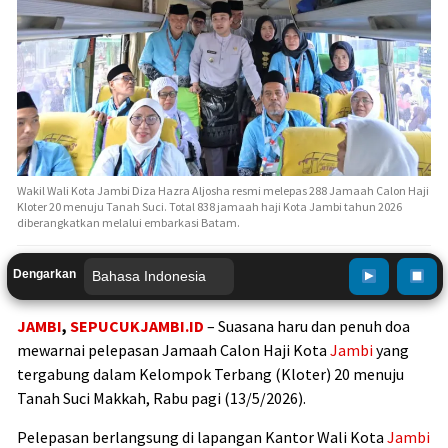
Wakil Wali Kota Jambi Diza Hazra Aljosha resmi melepas 288 Jamaah Calon Haji
Kloter 20 menuju Tanah Suci. Total 838 jamaah haji Kota Jambi tahun 2026
diberangkatkan melalui embarkasi Batam.
Dengarkan
JAMBI
,
SEPUCUKJAMBI.ID
– Suasana haru dan penuh doa
mewarnai pelepasan Jamaah Calon Haji Kota
Jambi
yang
tergabung dalam Kelompok Terbang (Kloter) 20 menuju
Tanah Suci Makkah, Rabu pagi (13/5/2026).
Pelepasan berlangsung di lapangan Kantor Wali Kota
Jambi