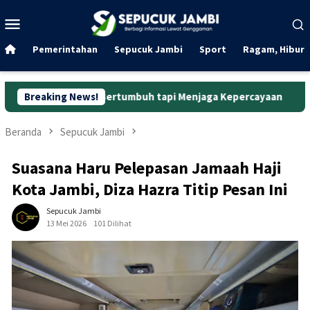
Loncat
Menu
ke
Mobile
konten
Pemerintahan
Sepucuk Jambi
Sport
Ragam, Hibura
dar Bertumbuh tapi Menjaga Kepercayaan
Breaking News!
Curanmor di Ok
Beranda
Sepucuk Jambi
Suasana Haru Pelepasan Jamaah Haji
Kota Jambi, Diza Hazra Titip Pesan Ini
Sepucuk Jambi
13 Mei 2026
101 Dilihat