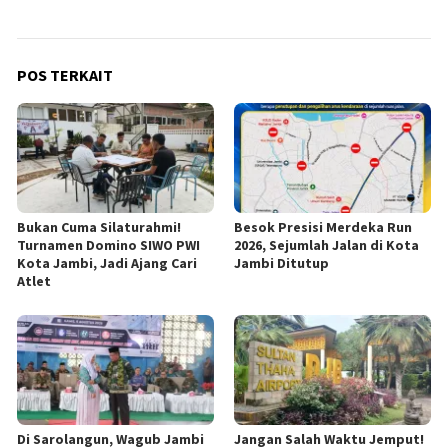
POS TERKAIT
Bukan Cuma Silaturahmi!
Besok Presisi Merdeka Run
Turnamen Domino SIWO PWI
2026, Sejumlah Jalan di Kota
Kota Jambi, Jadi Ajang Cari
Jambi Ditutup
Atlet
Di Sarolangun, Wagub Jambi
Jangan Salah Waktu Jemput!