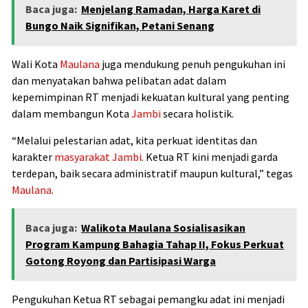
Baca juga:
Menjelang Ramadan, Harga Karet di
Bungo Naik Signifikan, Petani Senang
Wali Kota
Maulana
juga mendukung penuh pengukuhan ini
dan menyatakan bahwa pelibatan adat dalam
kepemimpinan RT menjadi kekuatan kultural yang penting
dalam membangun Kota
Jambi
secara holistik.
“Melalui pelestarian adat, kita perkuat identitas dan
karakter
masyarakat
Jambi
. Ketua RT kini menjadi garda
terdepan, baik secara administratif maupun kultural,” tegas
Maulana
.
Baca juga:
Walikota Maulana Sosialisasikan
Program Kampung Bahagia Tahap II, Fokus Perkuat
Gotong Royong dan Partisipasi Warga
Pengukuhan Ketua RT sebagai pemangku adat ini menjadi