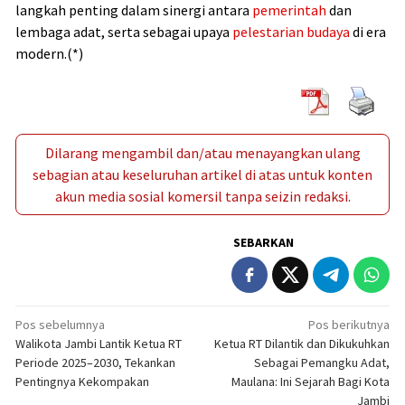
langkah penting dalam sinergi antara
pemerintah
dan
lembaga adat, serta sebagai upaya
pelestarian budaya
di era
modern.(*)
Dilarang mengambil dan/atau menayangkan ulang
sebagian atau keseluruhan artikel di atas untuk konten
akun media sosial komersil tanpa seizin redaksi.
SEBARKAN
Navigasi
Pos sebelumnya
Pos berikutnya
Walikota Jambi Lantik Ketua RT
Ketua RT Dilantik dan Dikukuhkan
pos
Periode 2025–2030, Tekankan
Sebagai Pemangku Adat,
Pentingnya Kekompakan
Maulana: Ini Sejarah Bagi Kota
Jambi