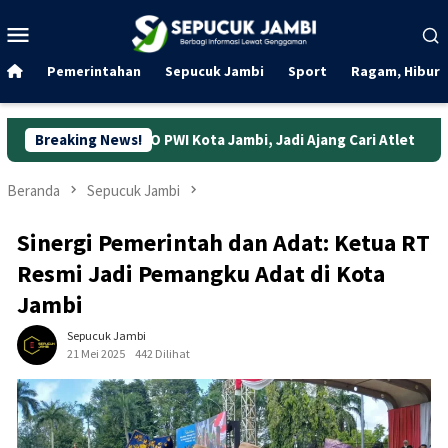
Loncat
Menu
ke
Mobile
konten
Pemerintahan
Sepucuk Jambi
Sport
Ragam, Hibura
IWO PWI Kota Jambi, Jadi Ajang Cari Atlet
Breaking News!
Indosat Gand
Beranda
Sepucuk Jambi
Sinergi Pemerintah dan Adat: Ketua RT
Resmi Jadi Pemangku Adat di Kota
Jambi
Sepucuk Jambi
21 Mei 2025
442 Dilihat