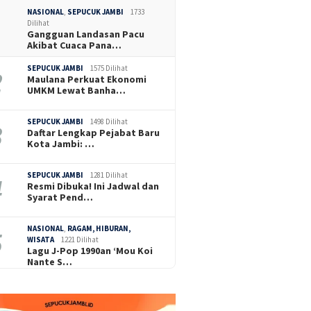
NASIONAL
,
SEPUCUK JAMBI
1733
Dilihat
Gangguan Landasan Pacu
Akibat Cuaca Pana…
SEPUCUK JAMBI
1575 Dilihat
Maulana Perkuat Ekonomi
UMKM Lewat Banha…
SEPUCUK JAMBI
1498 Dilihat
Daftar Lengkap Pejabat Baru
Kota Jambi: …
SEPUCUK JAMBI
1281 Dilihat
Resmi Dibuka! Ini Jadwal dan
Syarat Pend…
NASIONAL
,
RAGAM, HIBURAN,
WISATA
1221 Dilihat
Lagu J-Pop 1990an ‘Mou Koi
Nante S…