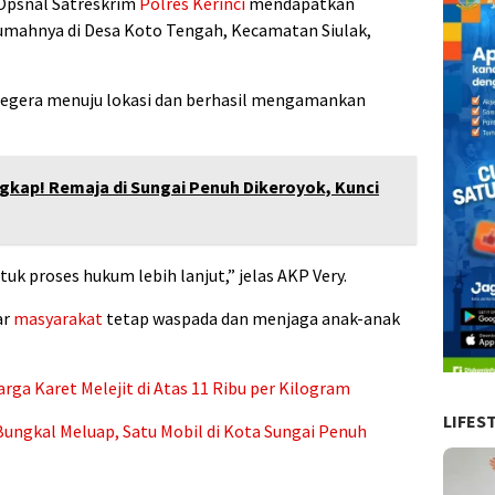
 Opsnal Satreskrim
Polres Kerinci
mendapatkan
rumahnya di Desa Koto Tengah, Kecamatan Siulak,
egera menuju lokasi dan berhasil mengamankan
gkap! Remaja di Sungai Penuh Dikeroyok, Kunci
tuk proses hukum lebih lanjut,” jelas AKP Very.
ar
masyarakat
tetap waspada dan menjaga anak-anak
arga Karet Melejit di Atas 11 Ribu per Kilogram
LIFES
Bungkal Meluap, Satu Mobil di Kota Sungai Penuh