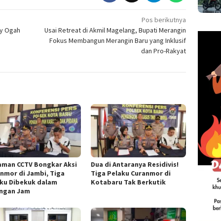
Pos berikutnya
ky Ogah
Usai Retreat di Akmil Magelang, Bupati Merangin
Fokus Membangun Merangin Baru yang Inklusif
dan Pro-Rakyat
aman CCTV Bongkar Aksi
Dua di Antaranya Residivis!
nmor di Jambi, Tiga
Tiga Pelaku Curanmor di
ku Dibekuk dalam
Kotabaru Tak Berkutik
ungan Jam