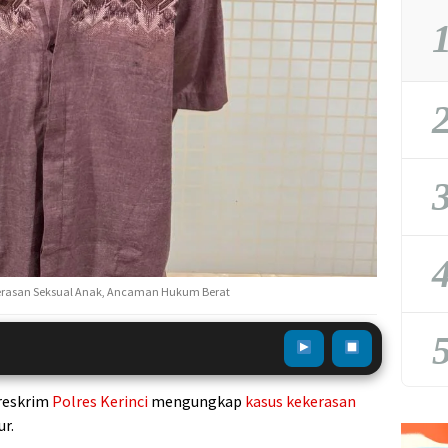
1
2
3
4
kerasan Seksual Anak, Ancaman Hukum Berat
5
reskrim
Polres Kerinci
mengungkap
kasus kekerasan
r.