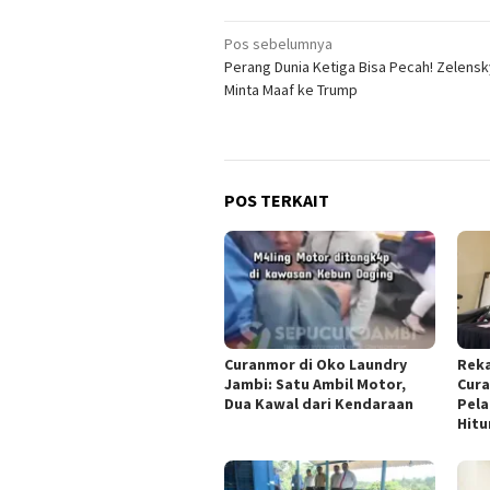
Navigasi
Pos sebelumnya
Perang Dunia Ketiga Bisa Pecah! Zelens
pos
Minta Maaf ke Trump
POS TERKAIT
Curanmor di Oko Laundry
Rek
Jambi: Satu Ambil Motor,
Cura
Dua Kawal dari Kendaraan
Pela
Hit