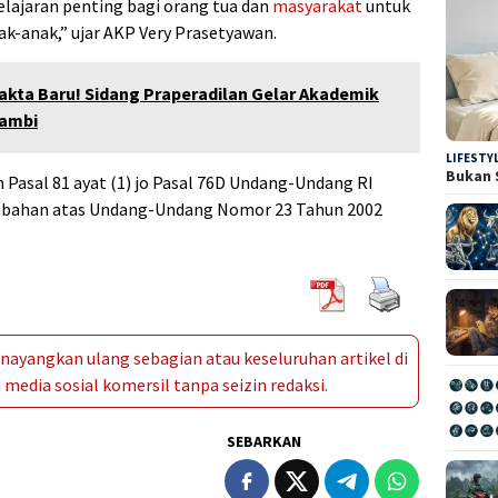
elajaran penting bagi orang tua dan
masyarakat
untuk
k-anak,” ujar AKP Very Prasetyawan.
akta Baru! Sidang Praperadilan Gelar Akademik
Jambi
LIFESTY
Bukan 
n Pasal 81 ayat (1) jo Pasal 76D Undang-Undang RI
ubahan atas Undang-Undang Nomor 23 Tahun 2002
ayangkan ulang sebagian atau keseluruhan artikel di
media sosial komersil tanpa seizin redaksi.
SEBARKAN