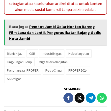
sebagian atau keseluruhan artikel di atas untuk konten
akun media sosial komersil tanpa seizin redaksi.
Baca juga:
Pemkot Jambi Gelar Nonton Bareng
Film Lana dan Lantik Pengurus Ikatan Bujang Gadis
Kota Jambi
BisnisHijau
CSR
IndustriMigas
Keberlanjutan
LingkunganHidup
MigasBerkelanjutan
PenghargaanPROPER
PetroChina
PROPER2024
SKKMigas
SEBARKAN