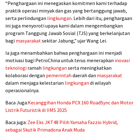
“Penghargaan ini menegaskan komitmen kami terhadap
praktik operasi minyak dan gas yang bertanggung jawab,
serta perlindungan
lingkungan
. Lebih dari itu, penghargaan
ini juga menyoroti upaya kami dalam mengembangkan
program Tanggung Jawab Sosial (TJS) yang berkelanjutan
bagi
masyarakat
sekitar Jabung,” ujar Wang Lei.
Ia juga menambahkan bahwa penghargaan ini menjadi
motivasi bagi PetroChina untuk terus menerapkan
inovasi
teknologi
ramah
lingkungan
serta meningkatkan
kolaborasi dengan
pemerintah
daerah dan
masyarakat
dalam menjaga kelestarian
lingkungan
di wilayah
operasionalnya.
Baca Juga:
Kecanggihan Honda PCX 160 RoadSync dan Motor
Listrik Futuristik di IIMS 2025
Baca juga:
Zee Eks JKT48 Pilih Yamaha Fazzio Hybrid,
sebagai Skutik Primadona Anak Muda