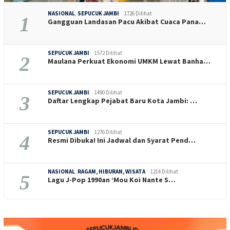
NASIONAL
,
SEPUCUK JAMBI
1726 Dilihat
1
Gangguan Landasan Pacu Akibat Cuaca Pana…
SEPUCUK JAMBI
1572 Dilihat
2
Maulana Perkuat Ekonomi UMKM Lewat Banha…
SEPUCUK JAMBI
1490 Dilihat
3
Daftar Lengkap Pejabat Baru Kota Jambi: …
SEPUCUK JAMBI
1276 Dilihat
4
Resmi Dibuka! Ini Jadwal dan Syarat Pend…
NASIONAL
,
RAGAM, HIBURAN, WISATA
1214 Dilihat
5
Lagu J-Pop 1990an ‘Mou Koi Nante S…