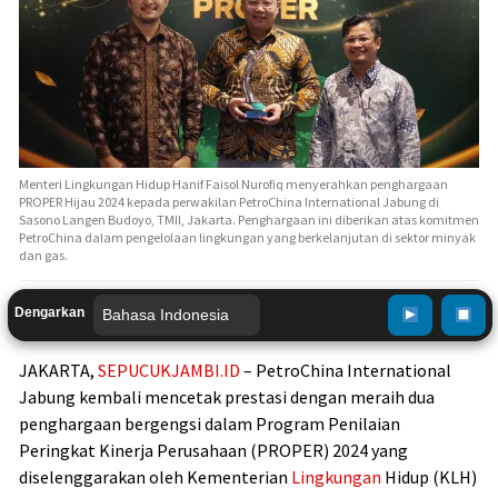
Menteri Lingkungan Hidup Hanif Faisol Nurofiq menyerahkan penghargaan
PROPER Hijau 2024 kepada perwakilan PetroChina International Jabung di
Sasono Langen Budoyo, TMII, Jakarta. Penghargaan ini diberikan atas komitmen
PetroChina dalam pengelolaan lingkungan yang berkelanjutan di sektor minyak
dan gas.
Dengarkan
JAKARTA,
SEPUCUKJAMBI.ID
– PetroChina International
Jabung kembali mencetak prestasi dengan meraih dua
penghargaan bergengsi dalam Program Penilaian
Peringkat Kinerja Perusahaan (PROPER) 2024 yang
diselenggarakan oleh Kementerian
Lingkungan
Hidup (KLH)