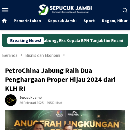
Loncat
Menu
ke
Mobile
konten
Pemerintahan
Sepucuk Jambi
Sport
Ragam, Hibura
 Jabung, Eks Kepala BPN Tanjabtim Resmi Ditahan
Breaking News!
Dunia
Beranda
Bisnis dan Ekonomi
PetroChina Jabung Raih Dua
Penghargaan Proper Hijau 2024 dari
KLH RI
Sepucuk Jambi
26 Februari 2025
495 Dilihat