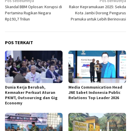
Navigasi
Pos sebelumnya
Pos berikutnya
Skandal BBM Oplosan: Korupsi di
Rakor Kepramukaan 2025: Sekda
pos
Pertamina Rugikan Negara
Kota Jambi Dorong Pengurus
Rp193,7 Triliun
Pramuka untuk Lebih Berinovasi
POS TERKAIT
Dunia Kerja Berubah,
Media Communication Head
Kemnaker Perkuat Aturan
JNE Sabet Indonesia Public
PKWT, Outsourcing dan Gig
Relations Top Leader 2026
Economy