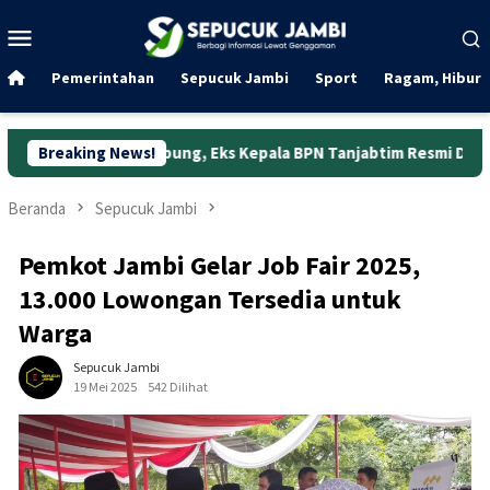
Loncat
Menu
ke
Mobile
konten
Pemerintahan
Sepucuk Jambi
Sport
Ragam, Hibura
 Jabung, Eks Kepala BPN Tanjabtim Resmi Ditahan
Breaking News!
Dunia 
Beranda
Sepucuk Jambi
Pemkot Jambi Gelar Job Fair 2025,
13.000 Lowongan Tersedia untuk
Warga
Sepucuk Jambi
19 Mei 2025
542 Dilihat