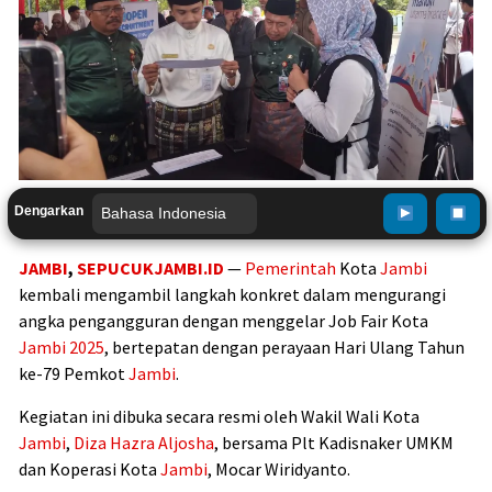
Dengarkan
JAMBI
,
SEPUCUKJAMBI.ID
—
Pemerintah
Kota
Jambi
kembali mengambil langkah konkret dalam mengurangi
angka pengangguran dengan menggelar Job Fair Kota
Jambi
2025
, bertepatan dengan perayaan Hari Ulang Tahun
ke-79 Pemkot
Jambi
.
Kegiatan ini dibuka secara resmi oleh Wakil Wali Kota
Jambi
,
Diza Hazra Aljosha
, bersama Plt Kadisnaker UMKM
dan Koperasi Kota
Jambi
, Mocar Wiridyanto.