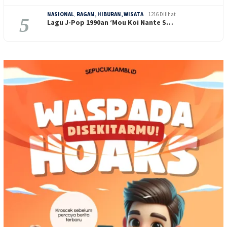
NASIONAL
,
RAGAM, HIBURAN, WISATA
1216 Dilihat
5
Lagu J-Pop 1990an ‘Mou Koi Nante S…