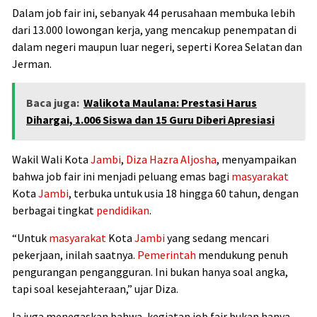
Dalam job fair ini, sebanyak 44 perusahaan membuka lebih
dari 13.000 lowongan kerja, yang mencakup penempatan di
dalam negeri maupun luar negeri, seperti Korea Selatan dan
Jerman.
Baca juga:
Walikota Maulana: Prestasi Harus
Dihargai, 1.006 Siswa dan 15 Guru Diberi Apresiasi
Wakil Wali Kota
Jambi
,
Diza Hazra Aljosha
, menyampaikan
bahwa job fair ini menjadi peluang emas bagi
masyarakat
Kota
Jambi
, terbuka untuk usia 18 hingga 60 tahun, dengan
berbagai tingkat
pendidikan
.
“Untuk
masyarakat
Kota
Jambi
yang sedang mencari
pekerjaan, inilah saatnya.
Pemerintah
mendukung penuh
pengurangan pengangguran. Ini bukan hanya soal angka,
tapi soal kesejahteraan,” ujar Diza.
Ia juga menegaskan bahwa, kegiatan job fair bukan hanya