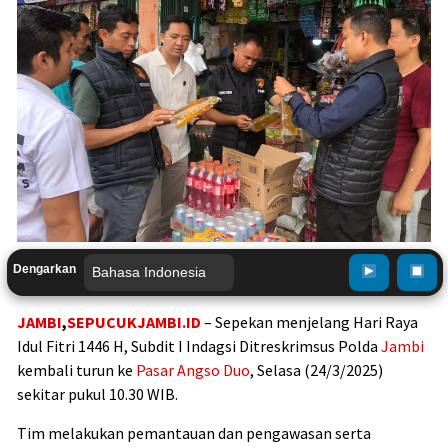
Dengarkan
JAMBI
,
SEPUCUKJAMBI.ID
– Sepekan menjelang Hari Raya
Idul Fitri 1446 H, Subdit I Indagsi Ditreskrimsus Polda
Jambi
kembali turun ke
Pasar Angso Duo
, Selasa (24/3/2025)
sekitar pukul 10.30 WIB.
Tim melakukan pemantauan dan pengawasan serta