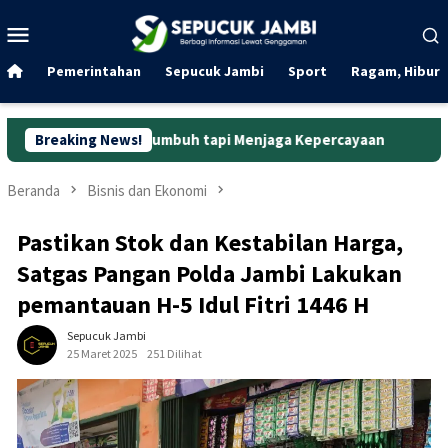
Loncat
Menu
ke
Mobile
konten
Pemerintahan
Sepucuk Jambi
Sport
Ragam, Hibura
r Bertumbuh tapi Menjaga Kepercayaan
Breaking News!
Curanmor di Oko L
Beranda
Bisnis dan Ekonomi
Pastikan Stok dan Kestabilan Harga,
Satgas Pangan Polda Jambi Lakukan
pemantauan H-5 Idul Fitri 1446 H
Sepucuk Jambi
25 Maret 2025
251 Dilihat