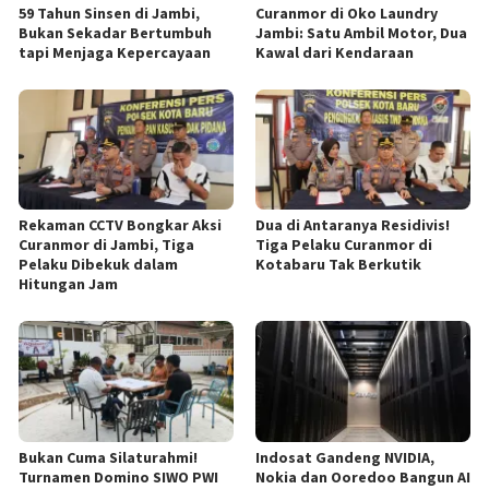
59 Tahun Sinsen di Jambi,
Curanmor di Oko Laundry
Bukan Sekadar Bertumbuh
Jambi: Satu Ambil Motor, Dua
tapi Menjaga Kepercayaan
Kawal dari Kendaraan
Rekaman CCTV Bongkar Aksi
Dua di Antaranya Residivis!
Curanmor di Jambi, Tiga
Tiga Pelaku Curanmor di
Pelaku Dibekuk dalam
Kotabaru Tak Berkutik
Hitungan Jam
Bukan Cuma Silaturahmi!
Indosat Gandeng NVIDIA,
Turnamen Domino SIWO PWI
Nokia dan Ooredoo Bangun AI