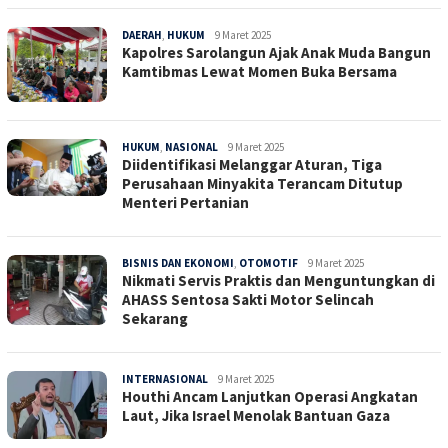
DAERAH
,
HUKUM
Sepucuk
9 Maret 2025
Kapolres Sarolangun Ajak Anak Muda Bangun
Jambi
Kamtibmas Lewat Momen Buka Bersama
HUKUM
,
NASIONAL
Sepucuk
9 Maret 2025
Diidentifikasi Melanggar Aturan, Tiga
Jambi
Perusahaan Minyakita Terancam Ditutup
Menteri Pertanian
BISNIS DAN EKONOMI
,
OTOMOTIF
Sepucuk
9 Maret 2025
Nikmati Servis Praktis dan Menguntungkan di
Jambi
AHASS Sentosa Sakti Motor Selincah
Sekarang
INTERNASIONAL
Sepucuk
9 Maret 2025
Houthi Ancam Lanjutkan Operasi Angkatan
Jambi
Laut, Jika Israel Menolak Bantuan Gaza