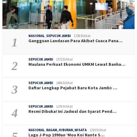
NASIONAL
,
SEPUCUK JAMBI
1726 Dilihat
1
Gangguan Landasan Pacu Akibat Cuaca Pana…
SEPUCUK JAMBI
1572 Dilihat
2
Maulana Perkuat Ekonomi UMKM Lewat Banha…
SEPUCUK JAMBI
1484 Dilihat
3
Daftar Lengkap Pejabat Baru Kota Jambi: …
SEPUCUK JAMBI
1276 Dilihat
4
Resmi Dibuka! Ini Jadwal dan Syarat Pend…
NASIONAL
,
RAGAM, HIBURAN, WISATA
1214 Dilihat
5
Lagu J-Pop 1990an ‘Mou Koi Nante S…