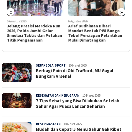
«
»
6 Agustus 2026
6 Agustus 2026
6
Jelang Presisi Merdeka Run
Arief Budhiman Diberi
R
2026, Polda Jambi Gelar
Mandat Bentuk PWI Bungo-
d
Simulasi Taktis dan Petakan
Tebo! Persiapan Pelantikan
M
Titik Pengamanan
Mulai Dimatangkan
V
SEPUCUK
SEPAKBOLA
,
SPORT
Sepucuk
10 Maret 2025
JAMBI
Berbagi Poin di Old Trafford, MU Gagal
Jambi
Bungkam Arsenal
KESEHATAN DAN KEBUGARAN
Sepucuk
10 Maret 2025
7 Tips Sehat yang Bisa Dilakukan Setelah
Jambi
Sahur Agar Puasa Lancar Seharian
RESEP MASAKAN
Sepucuk
10 Maret 2025
Mudah dan Cepat! 5 Menu Sahur Gak Ribet
Jambi