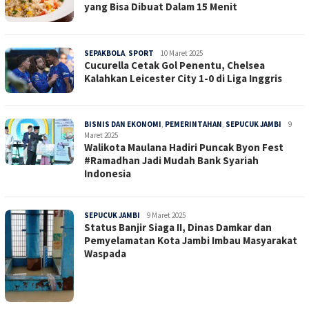
yang Bisa Dibuat Dalam 15 Menit
SEPAKBOLA
,
SPORT
Sepucuk
10 Maret 2025
Cucurella Cetak Gol Penentu, Chelsea
Jambi
Kalahkan Leicester City 1-0 di Liga Inggris
BISNIS DAN EKONOMI
,
PEMERINTAHAN
,
SEPUCUK JAMBI
Sepucu
9
Maret 2025
Jambi
Walikota Maulana Hadiri Puncak Byon Fest
#Ramadhan Jadi Mudah Bank Syariah
Indonesia
SEPUCUK JAMBI
Sepucuk
9 Maret 2025
Status Banjir Siaga II, Dinas Damkar dan
Jambi
Pemyelamatan Kota Jambi Imbau Masyarakat
Waspada