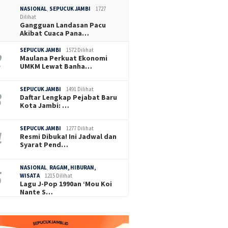
NASIONAL
,
SEPUCUK JAMBI
1727
Dilihat
Gangguan Landasan Pacu
Akibat Cuaca Pana…
SEPUCUK JAMBI
1572 Dilihat
Maulana Perkuat Ekonomi
UMKM Lewat Banha…
SEPUCUK JAMBI
1491 Dilihat
Daftar Lengkap Pejabat Baru
Kota Jambi: …
SEPUCUK JAMBI
1277 Dilihat
Resmi Dibuka! Ini Jadwal dan
Syarat Pend…
NASIONAL
,
RAGAM, HIBURAN,
WISATA
1215 Dilihat
Lagu J-Pop 1990an ‘Mou Koi
Nante S…