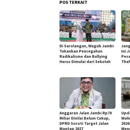
POS TERKAIT
Di Sarolangun, Wagub Jambi
Jang
Tekankan Pencegahan
Ini 
Radikalisme dan Bullying
Pesa
Harus Dimulai dari Sekolah
Thah
Anggaran Jalan Jambi Rp70
Upd
Miliar Dinilai Belum Cukup,
Wali
DPRD Soroti Target Jalan
2026
Mantap 2027
Mend