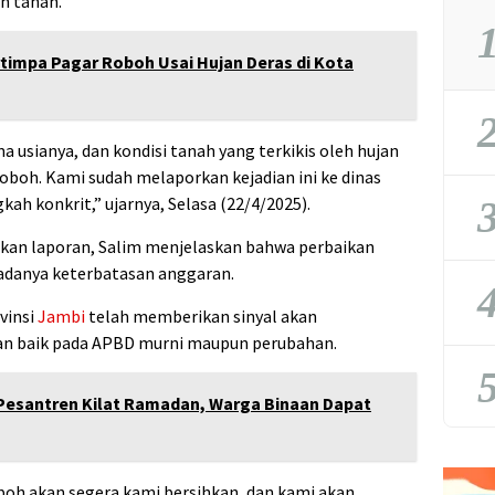
n tanah.
1
rtimpa Pagar Roboh Usai Hujan Deras di Kota
2
 usianya, dan kondisi tanah yang terkikis oleh hujan
boh. Kami sudah melaporkan kejadian ini ke dinas
3
kah konkrit,” ujarnya, Selasa (22/4/2025).
ukan laporan, Salim menjelaskan bahwa perbaikan
 adanya keterbatasan anggaran.
4
vinsi
Jambi
telah memberikan sinyal akan
an baik pada APBD murni maupun perubahan.
5
Pesantren Kilat Ramadan, Warga Binaan Dapat
boh akan segera kami bersihkan, dan kami akan