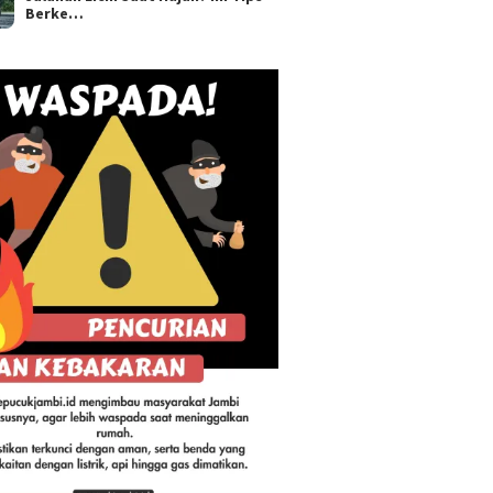
Berke…