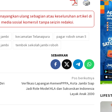
ayangkan ulang sebagian atau keseluruhan artikel di
media sosial komersil tanpa seizin redaksi.
 jambi
kecamatan Telanaipura
pagar roboh sman 5
 jambi
tembok sekolah jambi roboh
SEBARKAN
Pos berikutnya
Diri
Verfikasi Lapangan KemenPPPA, Kota Jambi Siap
Jadi Role Model KLA dan Sukseskan Indonesia
Layak Anak 2030
LIFES