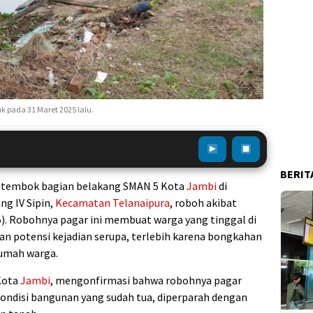
 pada 31 Maret 2025 lalu.
BERIT
r tembok bagian belakang SMAN 5 Kota
Jambi
di
ng IV Sipin,
Kecamatan Telanaipura
, roboh akibat
5). Robohnya pagar ini membuat warga yang tinggal di
an potensi kejadian serupa, terlebih karena bongkahan
rumah warga.
Kota
Jambi
, mengonfirmasi bahwa robohnya pagar
kondisi bangunan yang sudah tua, diperparah dengan