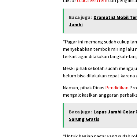
faktor
cuaca ekstrem
dan pengikisa
Baca juga:
Dramatis! Mobil Te
Jambi
“Pagar ini memang sudah cukup lama
menyebabkan tembok miring lalu ro
terkait agar dilakukan langkah-lang
Meski pihak sekolah sudah mengaj
belum bisa dilakukan cepat karena
Namun, pihak Dinas
Pendidikan
Pro
mengalokasikan anggaran perbaik
Baca juga:
Lapas Jambi Gelar 
Sarung Gratis
“Untuk bagian pagar yang sudah ro