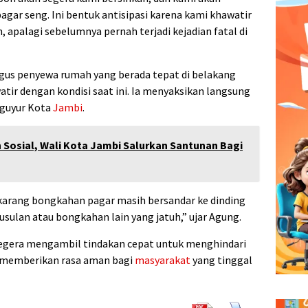
ar seng. Ini bentuk antisipasi karena kami khawatir
 apalagi sebelumnya pernah terjadi kejadian fatal di
igus penyewa rumah yang berada tepat di belakang
tir dengan kondisi saat ini. Ia menyaksikan langsung
gguyur Kota
Jambi
.
 Sosial, Wali Kota Jambi Salurkan Santunan Bagi
ekarang bongkahan pagar masih bersandar ke dinding
usulan atau bongkahan lain yang jatuh,” ujar Agung.
egera mengambil tindakan cepat untuk menghindari
ta memberikan rasa aman bagi
masyarakat
yang tinggal