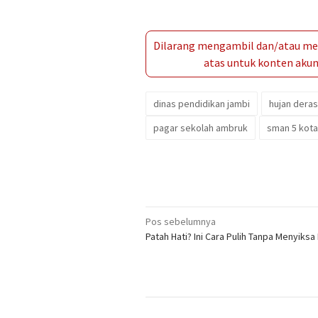
Dilarang mengambil dan/atau men
atas untuk konten akun 
dinas pendidikan jambi
hujan deras
pagar sekolah ambruk
sman 5 kota
Navigasi
Pos sebelumnya
Patah Hati? Ini Cara Pulih Tanpa Menyiksa 
pos