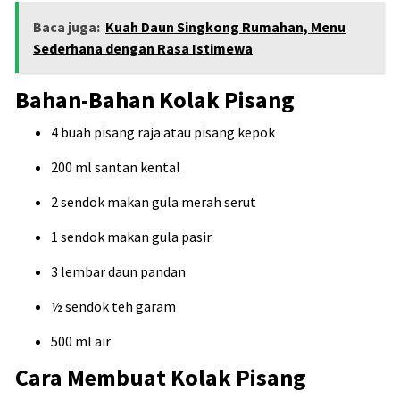
Baca juga:
Kuah Daun Singkong Rumahan, Menu
Sederhana dengan Rasa Istimewa
Bahan-Bahan Kolak Pisang
4 buah pisang raja atau pisang kepok
200 ml santan kental
2 sendok makan gula merah serut
1 sendok makan gula pasir
3 lembar daun pandan
½ sendok teh garam
500 ml air
Cara Membuat Kolak Pisang