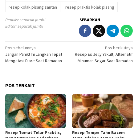
resep kolak pisang santan
resep praktis kolak pisang
Penulis: sepucuk jambi
SEBARKAN
Editor: sepucuk jambi
Navigasi
Pos sebelumnya
Pos berikutnya
Jangan Panik! Ini Langkah Tepat
Resep Es Jelly Yakult, Alternatif
pos
Mengatasi Diare Saat Ramadan
Minuman Segar Saat Ramadan
POS TERKAIT
Resep Tomat Telur Praktis,
Resep Tempe Tahu Bacem
Menu Rumahan Sederhana
Jawa, Olahan Tempe Tahu