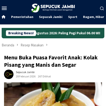
Loncat
Menu
ke
Mobile
konten
Pemerintahan
Sepucuk Jambi
Sport
Ragam, Hibura
 Agustus 2026: Paling Pagi Pukul 06.00 WIB
Breaking News!
Anggaran Jala
Beranda
Resep Masakan
Menu Buka Puasa Favorit Anak: Kolak
Pisang yang Manis dan Segar
Sepucuk Jambi
28 Februari 2026
267 Dilihat