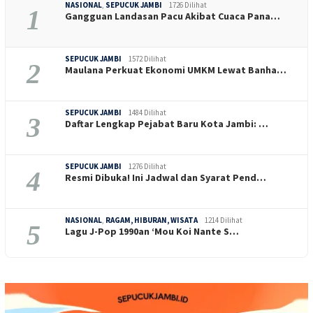
NASIONAL
,
SEPUCUK JAMBI
1726 Dilihat
1
Gangguan Landasan Pacu Akibat Cuaca Pana…
SEPUCUK JAMBI
1572 Dilihat
2
Maulana Perkuat Ekonomi UMKM Lewat Banha…
SEPUCUK JAMBI
1484 Dilihat
3
Daftar Lengkap Pejabat Baru Kota Jambi: …
SEPUCUK JAMBI
1276 Dilihat
4
Resmi Dibuka! Ini Jadwal dan Syarat Pend…
NASIONAL
,
RAGAM, HIBURAN, WISATA
1214 Dilihat
5
Lagu J-Pop 1990an ‘Mou Koi Nante S…