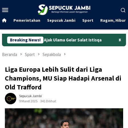
Loncat
Menu
ke
Mobile
konten
Pemerintahan
Sepucuk Jambi
Sport
Ragam, Hibura
is Ajak Ulama Gelar Salat Istisqa
Breaking News!
Kejurnas IMC 2026: Muay
Beranda
Sport
Sepakbola
Liga Europa Lebih Sulit dari Liga
Champions, MU Siap Hadapi Arsenal di
Old Trafford
Sepucuk Jambi
9 Maret 2025
341 Dilihat