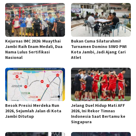
Kejurnas IMC 2026: Muaythai
Bukan Cuma Silaturahmi!
Jambi Raih Enam Medali, Dua
Turnamen Domino SIWO PWI
Nama Lulus Sertifikasi
Kota Jambi, Jadi Ajang Cari
Nasional
Atlet
Besok Presisi Merdeka Run
Jelang Duel Hidup Mati AFF
2026, Sejumlah Jalan di Kota
2026, Ini Rekor Timnas
Jambi Ditutup
Indonesia Saat Bertamu ke
Singapura