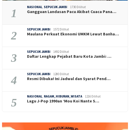
NASIONAL
,
SEPUCUK JAMBI
1730 Dilihat
1
Gangguan Landasan Pacu Akibat Cuaca Pana…
SEPUCUK JAMBI
1572 Dilihat
2
Maulana Perkuat Ekonomi UMKM Lewat Banha…
SEPUCUK JAMBI
1492 Dilihat
3
Daftar Lengkap Pejabat Baru Kota Jambi: …
SEPUCUK JAMBI
1280 Dilihat
4
Resmi Dibuka! Ini Jadwal dan Syarat Pend…
NASIONAL
,
RAGAM, HIBURAN, WISATA
1216 Dilihat
5
Lagu J-Pop 1990an ‘Mou Koi Nante S…