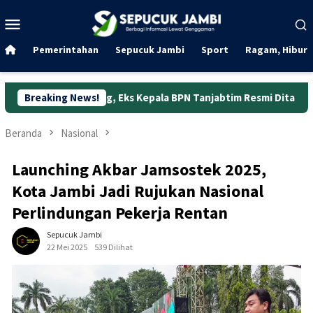
Loncat
Menu
ke
Mobile
konten
Pemerintahan
Sepucuk Jambi
Sport
Ragam, Hibura
bung, Eks Kepala BPN Tanjabtim Resmi Ditahan
Breaking News!
Dunia Ker
Beranda
Nasional
Launching Akbar Jamsostek 2025,
Kota Jambi Jadi Rujukan Nasional
Perlindungan Pekerja Rentan
Sepucuk Jambi
22 Mei 2025
539 Dilihat