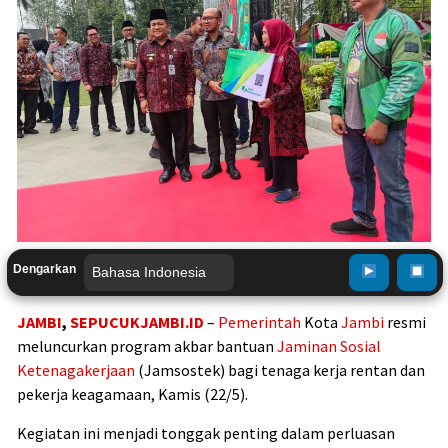
Dengarkan
JAMBI
,
SEPUCUKJAMBI.ID
–
Pemerintah
Kota
Jambi
resmi
meluncurkan program akbar bantuan
Jaminan Sosial
Ketenagakerjaan
(Jamsostek) bagi tenaga kerja rentan dan
pekerja keagamaan, Kamis (22/5).
Kegiatan ini menjadi tonggak penting dalam perluasan