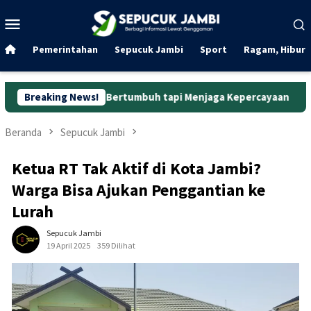
Loncat
Menu
ke
Mobile
konten
Pemerintahan
Sepucuk Jambi
Sport
Ragam, Hibura
kadar Bertumbuh tapi Menjaga Kepercayaan
Breaking News!
Curanmor di 
Beranda
Sepucuk Jambi
Ketua RT Tak Aktif di Kota Jambi?
Warga Bisa Ajukan Penggantian ke
Lurah
Sepucuk Jambi
19 April 2025
359 Dilihat