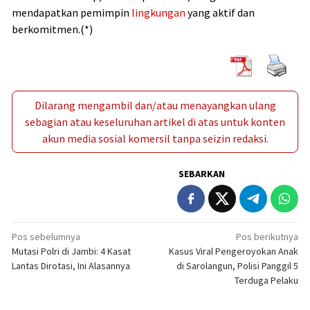
mendapatkan pemimpin
lingkungan
yang aktif dan
berkomitmen.(*)
Dilarang mengambil dan/atau menayangkan ulang
sebagian atau keseluruhan artikel di atas untuk konten
akun media sosial komersil tanpa seizin redaksi.
SEBARKAN
Navigasi
Pos sebelumnya
Pos berikutnya
Mutasi Polri di Jambi: 4 Kasat
Kasus Viral Pengeroyokan Anak
pos
Lantas Dirotasi, Ini Alasannya
di Sarolangun, Polisi Panggil 5
Terduga Pelaku