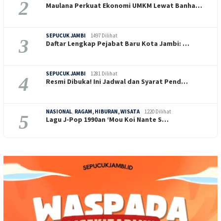
2
Maulana Perkuat Ekonomi UMKM Lewat Banha…
SEPUCUK JAMBI
1497 Dilihat
3
Daftar Lengkap Pejabat Baru Kota Jambi: …
SEPUCUK JAMBI
1281 Dilihat
4
Resmi Dibuka! Ini Jadwal dan Syarat Pend…
NASIONAL
,
RAGAM, HIBURAN, WISATA
1220 Dilihat
5
Lagu J-Pop 1990an ‘Mou Koi Nante S…