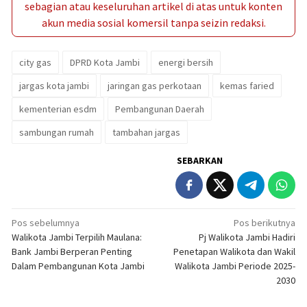
sebagian atau keseluruhan artikel di atas untuk konten
akun media sosial komersil tanpa seizin redaksi.
city gas
DPRD Kota Jambi
energi bersih
jargas kota jambi
jaringan gas perkotaan
kemas faried
kementerian esdm
Pembangunan Daerah
sambungan rumah
tambahan jargas
SEBARKAN
Navigasi
Pos sebelumnya
Pos berikutnya
Walikota Jambi Terpilih Maulana:
Pj Walikota Jambi Hadiri
pos
Bank Jambi Berperan Penting
Penetapan Walikota dan Wakil
Dalam Pembangunan Kota Jambi
Walikota Jambi Periode 2025-
2030