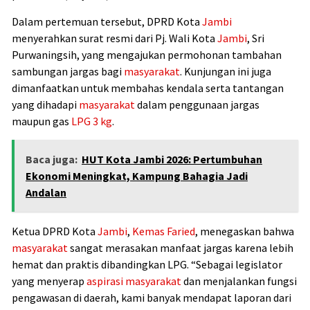
Dalam pertemuan tersebut, DPRD Kota
Jambi
menyerahkan surat resmi dari Pj. Wali Kota
Jambi
, Sri
Purwaningsih, yang mengajukan permohonan tambahan
sambungan jargas bagi
masyarakat
. Kunjungan ini juga
dimanfaatkan untuk membahas kendala serta tantangan
yang dihadapi
masyarakat
dalam penggunaan jargas
maupun gas
LPG 3 kg
.
Baca juga:
HUT Kota Jambi 2026: Pertumbuhan
Ekonomi Meningkat, Kampung Bahagia Jadi
Andalan
Ketua DPRD Kota
Jambi
,
Kemas Faried
, menegaskan bahwa
masyarakat
sangat merasakan manfaat jargas karena lebih
hemat dan praktis dibandingkan LPG. “Sebagai legislator
yang menyerap
aspirasi masyarakat
dan menjalankan fungsi
pengawasan di daerah, kami banyak mendapat laporan dari