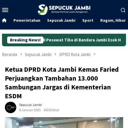
Loncat
Menu
ke
Mobile
konten
Pemerintahan
Sepucuk Jambi
Sport
Ragam, Hibura
adwal 10 Pesawat Tiba di Bandara Jambi Esok Hari
Breaking News!
Mulai 
Beranda
Sepucuk Jambi
DPRD Kota Jambi
Ketua DPRD Kota Jambi Kemas Faried
Perjuangkan Tambahan 13.000
Sambungan Jargas di Kementerian
ESDM
Sepucuk Jambi
8 Januari 2025
369 Dilihat