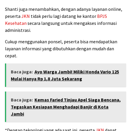
Shanti juga menambahkan, dengan adanya layanan online,
peserta
JKN
tidak perlu lagi datang ke kantor
BPJS
Kesehatan
secara langsung untuk mengakses informasi
administrasi.
Cukup menggunakan ponsel, peserta bisa mendapatkan
layanan informasi yang dibutuhkan dengan mudah dan
cepat.
Baca juga:
Ayo Warga Jambi! Miliki Honda Vario 125
Mulai Hanya Rp 1,8 Juta Sekarang
Baca juga:
Kemas Faried Tinjau Apel Siaga Bencana,
Tegaskan Kesiapan Menghadapi Banjir di Kota
Jambi
“Dengan teknologi yang ada saat ini, peserta
JKN
dapat