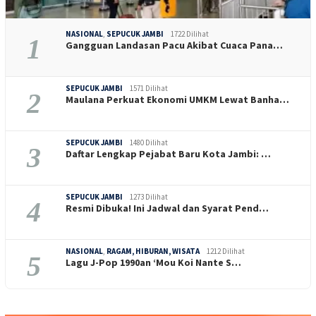
NASIONAL
,
SEPUCUK JAMBI
1722 Dilihat
1
Gangguan Landasan Pacu Akibat Cuaca Pana…
SEPUCUK JAMBI
1571 Dilihat
2
Maulana Perkuat Ekonomi UMKM Lewat Banha…
SEPUCUK JAMBI
1480 Dilihat
3
Daftar Lengkap Pejabat Baru Kota Jambi: …
SEPUCUK JAMBI
1273 Dilihat
4
Resmi Dibuka! Ini Jadwal dan Syarat Pend…
NASIONAL
,
RAGAM, HIBURAN, WISATA
1212 Dilihat
5
Lagu J-Pop 1990an ‘Mou Koi Nante S…