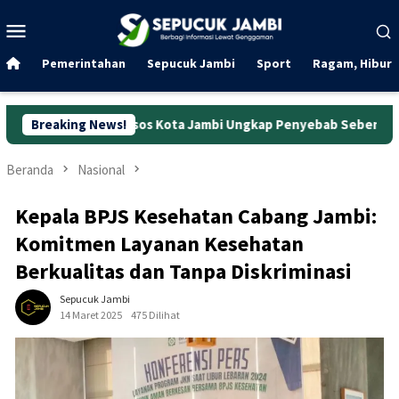
Loncat
Menu
ke
Mobile
konten
Pemerintahan
Sepucuk Jambi
Sport
Ragam, Hibura
 Dinsos Kota Jambi Ungkap Penyebab Sebenarnya
Breaking News!
Wanita P
Beranda
Nasional
Kepala BPJS Kesehatan Cabang Jambi:
Komitmen Layanan Kesehatan
Berkualitas dan Tanpa Diskriminasi
Sepucuk Jambi
14 Maret 2025
475 Dilihat