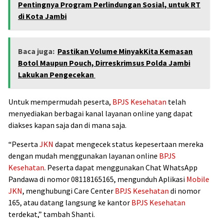
Pentingnya Program Perlindungan Sosial, untuk RT
di Kota Jambi
Baca juga:
Pastikan Volume MinyakKita Kemasan
Botol Maupun Pouch, Dirreskrimsus Polda Jambi
Lakukan Pengecekan
Untuk mempermudah peserta,
BPJS Kesehatan
telah
menyediakan berbagai kanal layanan online yang dapat
diakses kapan saja dan di mana saja.
“Peserta
JKN
dapat mengecek status kepesertaan mereka
dengan mudah menggunakan layanan online
BPJS
Kesehatan
. Peserta dapat menggunakan Chat WhatsApp
Pandawa di nomor 08118165165, mengunduh Aplikasi
Mobile
JKN
, menghubungi Care Center
BPJS Kesehatan
di nomor
165, atau datang langsung ke kantor
BPJS Kesehatan
terdekat,” tambah Shanti.