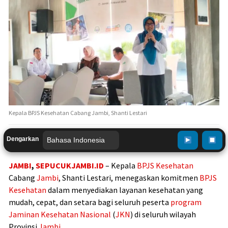
Kepala BPJS Kesehatan Cabang Jambi, Shanti Lestari
Dengarkan
JAMBI
,
SEPUCUKJAMBI.ID
– Kepala
BPJS Kesehatan
Cabang
Jambi
, Shanti Lestari, menegaskan komitmen
BPJS
Kesehatan
dalam menyediakan layanan kesehatan yang
mudah, cepat, dan setara bagi seluruh peserta
program
Jaminan Kesehatan Nasional
(
JKN
) di seluruh wilayah
Provinsi
Jambi
.