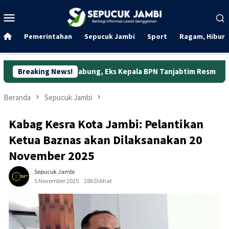
Loncat
Menu
ke
Mobile
konten
Pemerintahan
Sepucuk Jambi
Sport
Ragam, Hibura
Ujung Jabung, Eks Kepala BPN Tanjabtim Resmi Ditahan
Breaking News!
D
Beranda
Sepucuk Jambi
Kabag Kesra Kota Jambi: Pelantikan
Ketua Baznas akan Dilaksanakan 20
November 2025
Sepucuk Jambi
5 November 2025
286 Dilihat