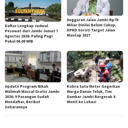
Anggaran Jalan Jambi Rp70
Miliar Dinilai Belum Cukup,
Daftar Lengkap Jadwal
DPRD Soroti Target Jalan
Pesawat dari Jambi Jumat 7
Mantap 2027
Agustus 2026: Paling Pagi
Pukul 06.00 WIB
Update Program Nikah
Kobra Satu Meter Gegerkan
Walimah Massal Gratis Jambi
Warga Danau Teluk, Tim
2026: 9 Pasangan Sudah
Damkar Jambi Bergerak 4
Mendaftar, Berikut
Menit ke Lokasi
Sebarannya