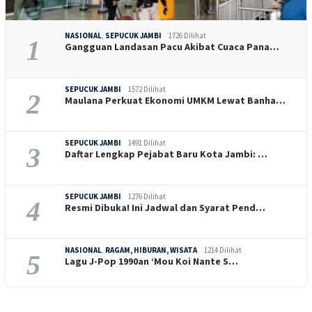
NASIONAL
,
SEPUCUK JAMBI
1726 Dilihat
1
Gangguan Landasan Pacu Akibat Cuaca Pana…
SEPUCUK JAMBI
1572 Dilihat
2
Maulana Perkuat Ekonomi UMKM Lewat Banha…
SEPUCUK JAMBI
1491 Dilihat
3
Daftar Lengkap Pejabat Baru Kota Jambi: …
SEPUCUK JAMBI
1276 Dilihat
4
Resmi Dibuka! Ini Jadwal dan Syarat Pend…
NASIONAL
,
RAGAM, HIBURAN, WISATA
1214 Dilihat
5
Lagu J-Pop 1990an ‘Mou Koi Nante S…