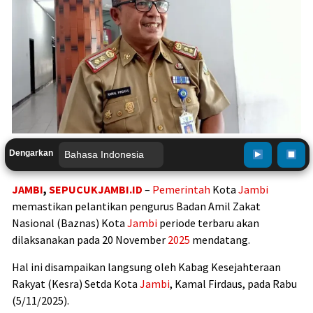
Dengarkan
JAMBI
,
SEPUCUKJAMBI.ID
–
Pemerintah
Kota
Jambi
memastikan pelantikan pengurus Badan Amil Zakat
Nasional (Baznas) Kota
Jambi
periode terbaru akan
dilaksanakan pada 20 November
2025
mendatang.
Hal ini disampaikan langsung oleh Kabag Kesejahteraan
Rakyat (Kesra) Setda Kota
Jambi
, Kamal Firdaus, pada Rabu
(5/11/2025).