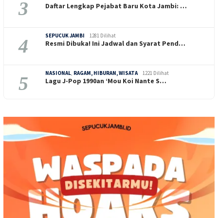
3
Daftar Lengkap Pejabat Baru Kota Jambi: …
SEPUCUK JAMBI
1281 Dilihat
4
Resmi Dibuka! Ini Jadwal dan Syarat Pend…
NASIONAL
,
RAGAM, HIBURAN, WISATA
1221 Dilihat
5
Lagu J-Pop 1990an ‘Mou Koi Nante S…