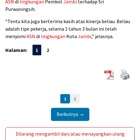
ASN
di
lingkungan
Pemkot
Jambi
terhadap Sri
Purwaningsih.
“Tentu kita juga berterima kasih atas kinerja beliau. Beliau
adalah tipe pekerja, selama 1 tahun 3 bulan ini telah
menyomi
ASN
di
lingkungan
Kota
Jambi
,” jelasnya.
Halaman:
1
2
1
2
Berikutnya →
Dilarang mengambil dan/atau menayangkan ulang