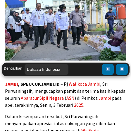
Dengarkan
JAMBI
, SPEUCUKJAMBI.ID
– Pj
Walikota
Jambi
, Sri
Purwaningsih, mengucapkan pamit dan terima kasih kepada
seluruh
Aparatur Sipil Negara
(
ASN
) di Pemkot
Jambi
pada
apel terakhirnya, Senin, 3 Februari
2025
.
Dalam kesempatan tersebut, Sri Purwaningsih
menyampaikan apresiasi atas dukungan yang diberikan
selama menjalankan tugas sebagai Pj
Walikota
.