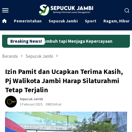
Loncat
Menu
ke
Mobile
konten
Pemerintahan
Sepucuk Jambi
Sport
Ragam, Hibura
 Bertumbuh tapi Menjaga Kepercayaan
Breaking News!
Curanmor di Oko La
Beranda
Sepucuk Jambi
Izin Pamit dan Ucapkan Terima Kasih,
Pj Walikota Jambi Harap Silaturahmi
Tetap Terjalin
Sepucuk Jambi
3 Februari 2025
388 Dilihat