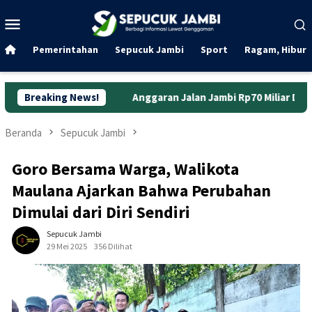
Loncat
Menu
ke
Mobile
konten
Pemerintahan
Sepucuk Jambi
Sport
Ragam, Hibura
Breaking News!
Anggaran Jalan Jambi Rp70 Miliar Dinilai Belum Cukup, D
Beranda
Sepucuk Jambi
Goro Bersama Warga, Walikota
Maulana Ajarkan Bahwa Perubahan
Dimulai dari Diri Sendiri
Sepucuk Jambi
29 Mei 2025
356 Dilihat