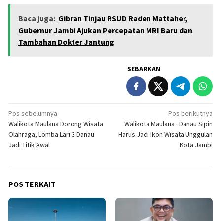
Baca juga:
Gibran Tinjau RSUD Raden Mattaher,
Gubernur Jambi Ajukan Percepatan MRI Baru dan
Tambahan Dokter Jantung
SEBARKAN
Navigasi
Pos sebelumnya
Pos berikutnya
Walikota Maulana Dorong Wisata
Walikota Maulana : Danau Sipin
pos
Olahraga, Lomba Lari 3 Danau
Harus Jadi Ikon Wisata Unggulan
Jadi Titik Awal
Kota Jambi
POS TERKAIT