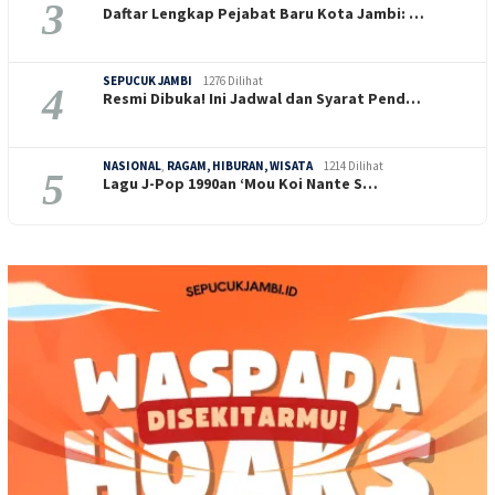
3
Daftar Lengkap Pejabat Baru Kota Jambi: …
SEPUCUK JAMBI
1276 Dilihat
4
Resmi Dibuka! Ini Jadwal dan Syarat Pend…
NASIONAL
,
RAGAM, HIBURAN, WISATA
1214 Dilihat
5
Lagu J-Pop 1990an ‘Mou Koi Nante S…