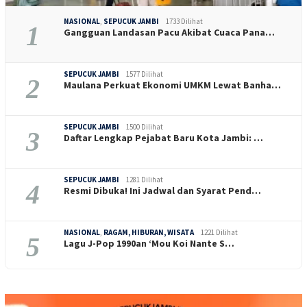
NASIONAL
,
SEPUCUK JAMBI
1733 Dilihat
1
Gangguan Landasan Pacu Akibat Cuaca Pana…
SEPUCUK JAMBI
1577 Dilihat
2
Maulana Perkuat Ekonomi UMKM Lewat Banha…
SEPUCUK JAMBI
1500 Dilihat
3
Daftar Lengkap Pejabat Baru Kota Jambi: …
SEPUCUK JAMBI
1281 Dilihat
4
Resmi Dibuka! Ini Jadwal dan Syarat Pend…
NASIONAL
,
RAGAM, HIBURAN, WISATA
1221 Dilihat
5
Lagu J-Pop 1990an ‘Mou Koi Nante S…