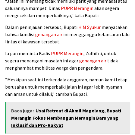
“Jalan ini memang tidak memiliki parit yang memadai atau
salurannya mampet. Dinas
PUPR
Merangin
akan segera
mengecek dan memperbaikinya,” kata Bupati.
Dalam peninjauan tersebut, Bupati
H M Syukur
menyatakan
bahwa kondisi
genangan air
ini mengganggu kelancaran lalu
lintas di kawasan tersebut.
Ia pun meminta Kadis
PUPR
Merangin
, Zulhifni, untuk
segera menangani masalah ini agar
genangan air
tidak
menghambat mobilitas warga dan pengendara.
“Meskipun saat ini terkendala anggaran, namun kami tetap
berusaha untuk memperbaiki jalan ini agar lebih nyaman
dan aman untuk dilalui,” tambah Bupati.
Baca juga:
Usai Retreat di Akmil Magelang, Bupati
Merangin Fokus Membangun Merangin Baru yang
Inklusif dan Pro-Rakyat