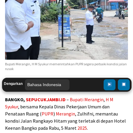
Bupati Merangin, H M Syukur memerintahkan PUPR segera perbaiki kondisi jalan
rusak
Dengarkan
BANGKO,
SEPUCUKJAMBI.ID
–
Bupati Merangin
,
H M
Syukur
, bersama Kepala Dinas Pekerjaan Umum dan
Penataan Ruang (
PUPR
)
Merangin
, Zulhifni, memantau
kondisi Jalan Rangkayo Hitam yang terletak di depan Hotel
Keenan Bangko pada Rabu, 5 Maret
2025
.