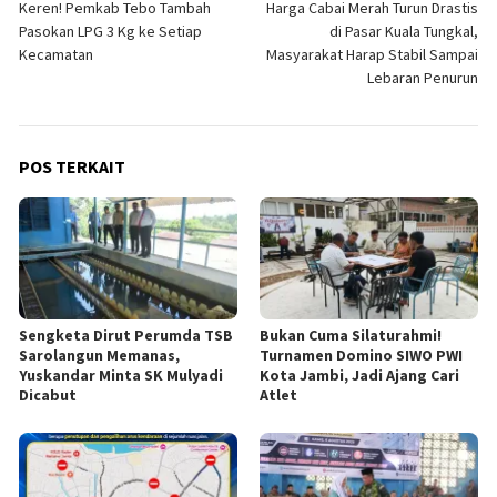
Keren! Pemkab Tebo Tambah
Harga Cabai Merah Turun Drastis
pos
Pasokan LPG 3 Kg ke Setiap
di Pasar Kuala Tungkal,
Kecamatan
Masyarakat Harap Stabil Sampai
Lebaran Penurun
POS TERKAIT
Sengketa Dirut Perumda TSB
Bukan Cuma Silaturahmi!
Sarolangun Memanas,
Turnamen Domino SIWO PWI
Yuskandar Minta SK Mulyadi
Kota Jambi, Jadi Ajang Cari
Dicabut
Atlet