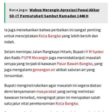
Baca juga:
Wabup Merangin Apresiasi Pawai Akbar
SD-IT Permatahati Sambut Ramadan 1446 H
Ia juga menekankan bahwa perbaikan ini sangat penting
untuk menciptakan
Kota Bangko
yang lebih bersih dan
indah.
Selain meninjau Jalan Rangkayo Hitam, Bupati
H M Syukur
dan Kadis
PUPR
Merangin
juga menindaklanjuti masalah
serupa yang terjadi di kawasan
Pasar Bawah Bangko
, yang
juga mengalami
genangan air
akibat saluran air yang
tersumbat.
Bupati menginstruksikan agar masalah ini segera diatasi
demi kenyamanan
masyarakat
yang sering melintasi
kawasan tersebut, mengingat jalan ini merupakan salah
satu jalur vital perekonomian
Kota Bangko
.