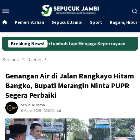
Loncat
Menu
ke
Mobile
konten
Pemerintahan
Sepucuk Jambi
Sport
Ragam, Hibura
ekadar Bertumbuh tapi Menjaga Kepercayaan
Breaking News!
Curanmor di 
Beranda
Daerah
Genangan Air di Jalan Rangkayo Hitam
Bangko, Bupati Merangin Minta PUPR
Segera Perbaiki
Sepucuk Jambi
6 Maret 2025
336 Dilihat