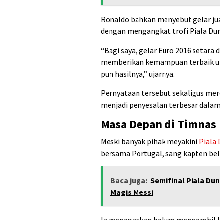
Ronaldo bahkan menyebut gelar ju
dengan mengangkat trofi Piala Dun
“Bagi saya, gelar Euro 2016 setar
memberikan kemampuan terbaik unt
pun hasilnya,” ujarnya.
Pernyataan tersebut sekaligus me
menjadi penyesalan terbesar dalam 
Masa Depan di Timnas
Meski banyak pihak meyakini
Piala 
bersama Portugal, sang kapten be
Baca juga:
Semifinal Piala Dun
Magis Messi
Ia menegaskan belum mengambil ke