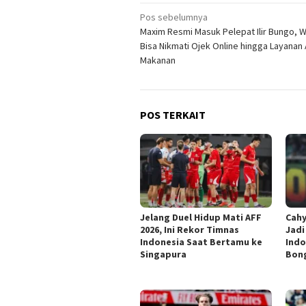
Navigasi
Pos sebelumnya
Maxim Resmi Masuk Pelepat Ilir Bungo, W
pos
Bisa Nikmati Ojek Online hingga Layanan 
Makanan
POS TERKAIT
Jelang Duel Hidup Mati AFF
Cahy
2026, Ini Rekor Timnas
Jadi
Indonesia Saat Bertamu ke
Indo
Singapura
Bon