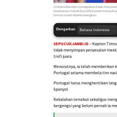
Cristiano Ronaldo menegaskan tidak menyesal
kesuksesan meraih Euro 2016 sudah menjadi p
timnas masih dipertimbangkan.
Dengarkan
SEPUCUKJAMBI.ID
– Kapten Timna
tidak menyimpan penyesalan meski 
trofi juara.
Menurutnya, ia telah memberikan k
Portugal selama membela tim nasi
Portugal harus menghentikan langka
Spanyol.
Kekalahan tersebut sekaligus meng
bergengsi yang belum pernah ia me