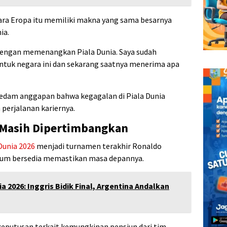
ara Eropa itu memiliki makna yang sama besarnya
ia.
a dengan memenangkan Piala Dunia. Saya sudah
uk negara ini dan sekarang saatnya menerima apa
redam anggapan bahwa kegagalan di Piala Dunia
perjalanan kariernya.
 Masih Dipertimbangkan
Dunia 2026
menjadi turnamen terakhir Ronaldo
lum bersedia memastikan masa depannya.
ia 2026: Inggris Bidik Final, Argentina Andalkan
putusan terkait kemungkinan pensiun dari tim