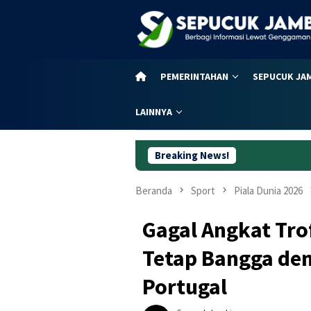
Loncat
ke
konten
PEMERINTAHAN
SEPUCUK JA
LAINNYA
Breaking News!
Dugaan Korupsi Lah
Beranda
Sport
Piala Dunia 2026
Gagal Angkat Trof
Tetap Bangga de
Portugal