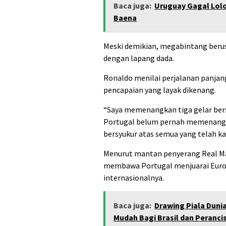
Baca juga:
Uruguay Gagal Lolo
Baena
Meski demikian, megabintang berus
dengan lapang dada.
Ronaldo menilai perjalanan panjan
pencapaian yang layak dikenang.
“Saya memenangkan tiga gelar bers
Portugal belum pernah memenangkan
bersyukur atas semua yang telah ka
Menurut mantan penyerang Real M
membawa Portugal menjuarai Euro 
internasionalnya.
Baca juga:
Drawing Piala Dunia
Mudah Bagi Brasil dan Perancis