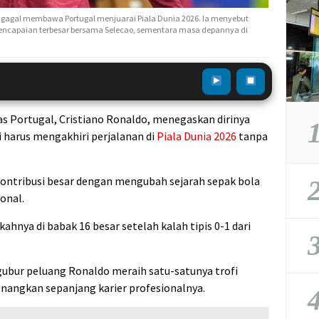
 gagal membawa Portugal menjuarai Piala Dunia 2026. Ia menyebut
encapaian terbesar bersama Selecao, sementara masa depannya di
s Portugal, Cristiano Ronaldo, menegaskan dirinya
1
harus mengakhiri perjalanan di
Piala Dunia 2026
tanpa
ontribusi besar dengan mengubah sejarah sepak bola
2
onal.
hnya di babak 16 besar setelah kalah tipis 0-1 dari
3
ubur peluang Ronaldo meraih satu-satunya trofi
nangkan sepanjang karier profesionalnya.
4