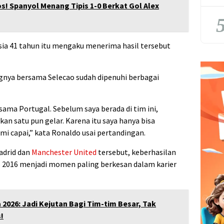
s! Spanyol Menang Tipis 1-0 Berkat Gol Alex
5
ia 41 tahun itu mengaku menerima hasil tersebut
gnya bersama Selecao sudah dipenuhi berbagai
ama Portugal. Sebelum saya berada di tim ini,
 satu pun gelar. Karena itu saya hanya bisa
mi capai,” kata Ronaldo usai pertandingan.
adrid dan
Manchester United
tersebut, keberhasilan
2016 menjadi momen paling berkesan dalam karier
 2026: Jadi Kejutan Bagi Tim-tim Besar, Tak
!