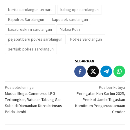
berita sarolangun terbaru
kabag ops sarolangun
Kapolres Sarolangun
kapolsek sarolangun
kasat reskrim sarolangun
Mutasi Polri
pejabat baru polres sarolangun
Polres Sarolangun
sertijab polres sarolangun
SEBARKAN
Navigasi
Pos sebelumnya
Pos berikutnya
Modus Illegal Commerce LPG
Peringatan Hari Kartini 2025,
pos
Terbongkar, Ratusan Tabung Gas
Pemkot Jambi Tegaskan
Subsidi Diamankan Ditreskrimsus
Komitmen Pengarusutamaan
Polda Jambi
Gender