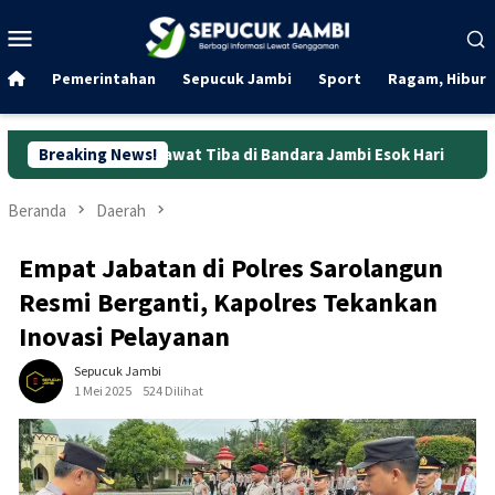
Loncat
Menu
ke
Mobile
konten
Pemerintahan
Sepucuk Jambi
Sport
Ragam, Hibura
Pesawat Tiba di Bandara Jambi Esok Hari
Breaking News!
Mulai Pukul 06.
Beranda
Daerah
Empat Jabatan di Polres Sarolangun
Resmi Berganti, Kapolres Tekankan
Inovasi Pelayanan
Sepucuk Jambi
1 Mei 2025
524 Dilihat