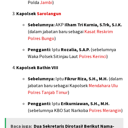
Polda
Jambi
)
Kapolsek
Sarolangun
Sebelumnya:
AKP
Ilham Tri Kurnia, S.Trk, S.I.K.
(dalam jabatan baru sebagai
Kasat Reskrim
Polres Bungo
)
Pengganti:
Iptu
Rozalia, S.A.P.
(sebelumnya
Waka Polsek Sitinjau Laut
Polres Kerinci
)
Kapolsek Bathin VIII
Sebelumnya:
Iptu
Fikrur Riza, S.H., M.H.
(dalam
jabatan baru sebagai Kapolsek
Mendahara Ulu
Polres Tanjab Timur
)
Pengganti:
Iptu
Erikurniawan, S.H., M.H.
(sebelumnya KBO Sat Narkoba
Polres Merangin
)
Baca juga:
Dua Sekretaris Dirotasi! Berikut Nama-