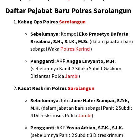
Daftar Pejabat Baru Polres Sarolangun
Kabag Ops Polres
Sarolangun
Sebelumnya:
Kompol
Eko Prasetyo Dafarta
Breabina, S.H., S.I.K., M.Si.
(dalam jabatan baru
sebagai Waka
Polres Kerinci
)
Pengganti:
AKP
Angga Luvyanto, M.H.
(sebelumnya Kanit 2 Silaka Subdit Gakkum
Ditlantas Polda
Jambi
)
Kasat Reskrim Polres
Sarolangun
Sebelumnya:
Iptu
June Haler Sianipar, S.Trk,
M.H.
(dalam jabatan baru sebagai Panit 2 Subdit
4 Ditreskrimsus Polda
Jambi
)
Pengganti:
AKP
Yosua Adrian, S.T.K., S.I.K.
(sebelumnya Panit 2 Subdit 3 Ditreskrimum