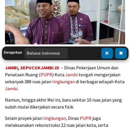
Dengarkan
JAMBI
,
SEPUCUKJAMBI.ID
– Dinas Pekerjaan Umum dan
Penataan Ruang (
PUPR
) Kota
Jambi
tengah mengerjakan
sebanyak 388 ruas jalan
lingkungan
di berbagai wilayah Kota
Jambi
.
Namun, hingga akhir Mei ini, baru sekitar 10 ruas jalan yang
sudah mulai dikerjakan secara fisik.
Selain proyek jalan
lingkungan
, Dinas
PUPR
juga
melaksanakan rekonstruksi 22 ruas jalan kota, serta