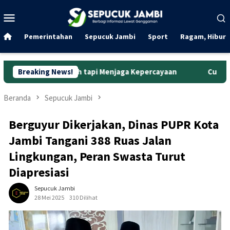
Loncat
Menu
ke
Mobile
konten
Pemerintahan
Sepucuk Jambi
Sport
Ragam, Hibura
umbuh tapi Menjaga Kepercayaan
Breaking News!
Curanmor di Oko Laundr
Beranda
Sepucuk Jambi
Berguyur Dikerjakan, Dinas PUPR Kota
Jambi Tangani 388 Ruas Jalan
Lingkungan, Peran Swasta Turut
Diapresiasi
Sepucuk Jambi
28 Mei 2025
310 Dilihat