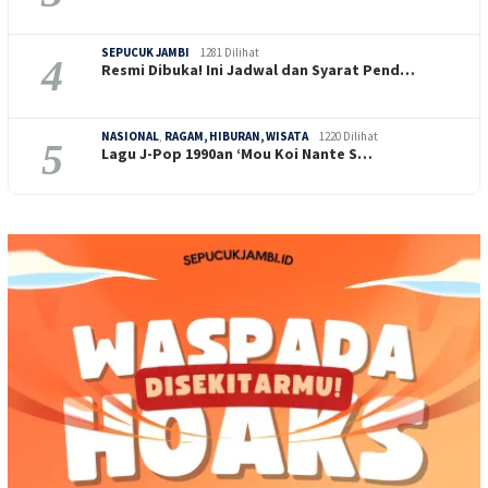
SEPUCUK JAMBI
1281 Dilihat
4
Resmi Dibuka! Ini Jadwal dan Syarat Pend…
NASIONAL
,
RAGAM, HIBURAN, WISATA
1220 Dilihat
5
Lagu J-Pop 1990an ‘Mou Koi Nante S…