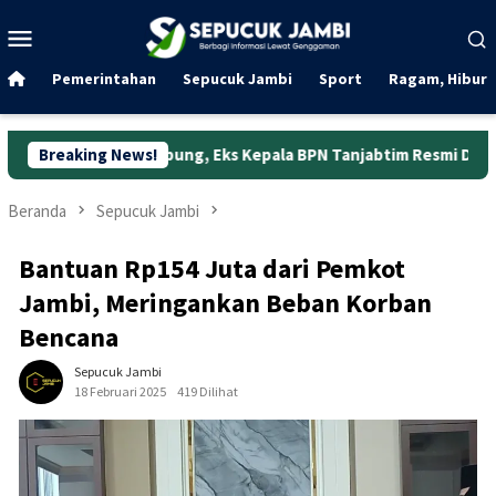
Loncat
Menu
ke
Mobile
konten
Pemerintahan
Sepucuk Jambi
Sport
Ragam, Hibura
ng Jabung, Eks Kepala BPN Tanjabtim Resmi Ditahan
Breaking News!
Duni
Beranda
Sepucuk Jambi
Bantuan Rp154 Juta dari Pemkot
Jambi, Meringankan Beban Korban
Bencana
Sepucuk Jambi
18 Februari 2025
419 Dilihat