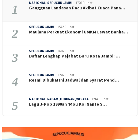
NASIONAL
,
SEPUCUK JAMBI
1726 Dilihat
1
Gangguan Landasan Pacu Akibat Cuaca Pana…
SEPUCUK JAMBI
1572 Dilihat
2
Maulana Perkuat Ekonomi UMKM Lewat Banha…
SEPUCUK JAMBI
1486 Dilihat
3
Daftar Lengkap Pejabat Baru Kota Jambi: …
SEPUCUK JAMBI
1276 Dilihat
4
Resmi Dibuka! Ini Jadwal dan Syarat Pend…
NASIONAL
,
RAGAM, HIBURAN, WISATA
1214 Dilihat
5
Lagu J-Pop 1990an ‘Mou Koi Nante S…