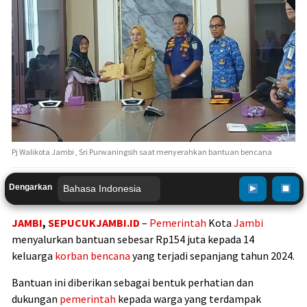
Pj Walikota Jambi , Sri Purwaningsih saat menyerahkan bantuan bencana
Dengarkan
JAMBI
,
SEPUCUKJAMBI.ID
–
Pemerintah
Kota
Jambi
menyalurkan bantuan sebesar Rp154 juta kepada 14
keluarga
korban bencana
yang terjadi sepanjang tahun 2024.
Bantuan ini diberikan sebagai bentuk perhatian dan
dukungan
pemerintah
kepada warga yang terdampak