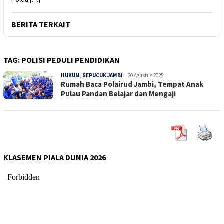
BERITA TERKAIT
TAG:
POLISI PEDULI PENDIDIKAN
HUKUM
,
SEPUCUK JAMBI
Sepucuk
20 Agustus 2025
Rumah Baca Polairud Jambi, Tempat Anak
Jambi
Pulau Pandan Belajar dan Mengaji
KLASEMEN PIALA DUNIA 2026