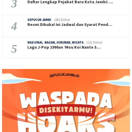
3
Daftar Lengkap Pejabat Baru Kota Jambi: …
SEPUCUK JAMBI
1281 Dilihat
4
Resmi Dibuka! Ini Jadwal dan Syarat Pend…
NASIONAL
,
RAGAM, HIBURAN, WISATA
1221 Dilihat
5
Lagu J-Pop 1990an ‘Mou Koi Nante S…