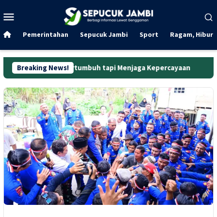
Loncat
Menu
ke
Mobile
konten
Pemerintahan
Sepucuk Jambi
Sport
Ragam, Hibura
kadar Bertumbuh tapi Menjaga Kepercayaan
Breaking News!
Curanmor di 