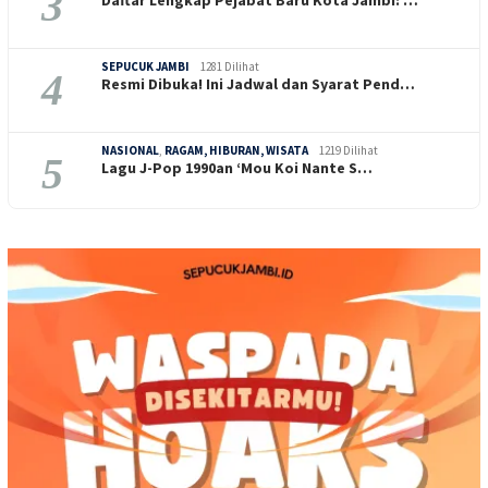
3
SEPUCUK JAMBI
1281 Dilihat
4
Resmi Dibuka! Ini Jadwal dan Syarat Pend…
NASIONAL
,
RAGAM, HIBURAN, WISATA
1219 Dilihat
5
Lagu J-Pop 1990an ‘Mou Koi Nante S…