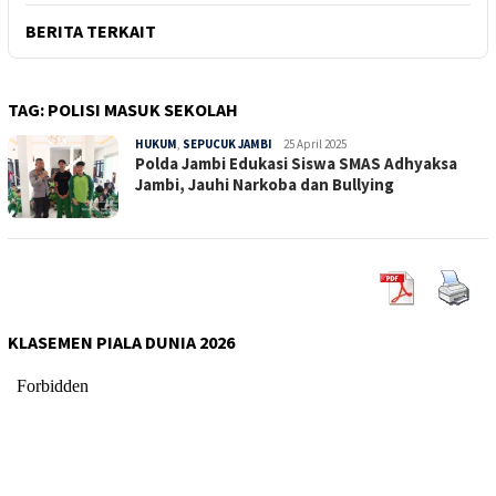
BERITA TERKAIT
TAG:
POLISI MASUK SEKOLAH
HUKUM
,
SEPUCUK JAMBI
Sepucuk
25 April 2025
Polda Jambi Edukasi Siswa SMAS Adhyaksa
Jambi
Jambi, Jauhi Narkoba dan Bullying
KLASEMEN PIALA DUNIA 2026