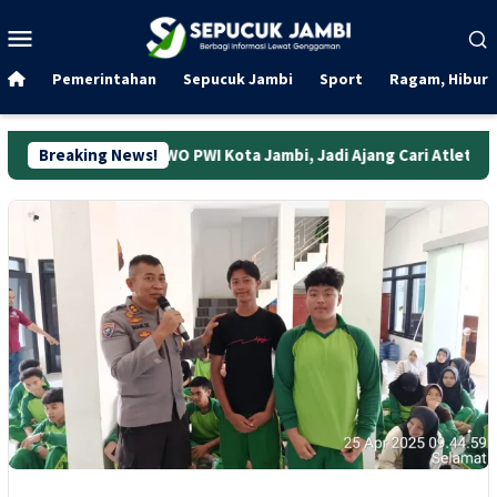
Loncat
Menu
ke
Mobile
konten
Pemerintahan
Sepucuk Jambi
Sport
Ragam, Hibura
no SIWO PWI Kota Jambi, Jadi Ajang Cari Atlet
Breaking News!
Indosat G