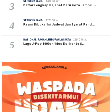
SEPUCUK JAMBI
1481 Dilihat
3
Daftar Lengkap Pejabat Baru Kota Jambi: …
SEPUCUK JAMBI
1276 Dilihat
4
Resmi Dibuka! Ini Jadwal dan Syarat Pend…
NASIONAL
,
RAGAM, HIBURAN, WISATA
1214 Dilihat
5
Lagu J-Pop 1990an ‘Mou Koi Nante S…