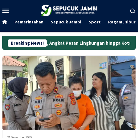
Loncat
Menu
ke
Mobile
konten
Pemerintahan
Sepucuk Jambi
Sport
Ragam, Hibura
TP 2026, Angkat Pesan Lingkungan hingga Kota Hijau
Breaking News!
Kota
24 Desember 2025