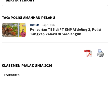
TAG:
POLISI AMANKAN PELAKU
HUKUM
Sepucuk
6 April 2026
Pencurian TBS di PT KMP Afdeling 2, Polisi
Jambi
Tangkap Pelaku di Sarolangun
KLASEMEN PIALA DUNIA 2026