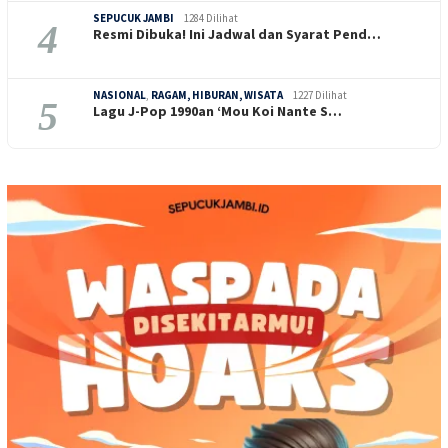
SEPUCUK JAMBI
1284 Dilihat
4
Resmi Dibuka! Ini Jadwal dan Syarat Pend…
NASIONAL
,
RAGAM, HIBURAN, WISATA
1227 Dilihat
5
Lagu J-Pop 1990an ‘Mou Koi Nante S…