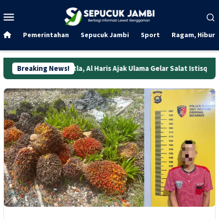
Loncat
Menu
ke
Mobile
konten
Pemerintahan
Sepucuk Jambi
Sport
Ragam, Hibura
 Karhutla, Al Haris Ajak Ulama Gelar Salat Istisqa
Breaking News!
Kejurna