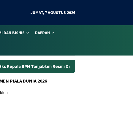
JUMAT, 7 AGUSTUS 2026
I DAN BISNIS
DAERAH
abtim Resmi Ditahan
Dunia Kerja Berubah, Kemnaker Per
MEN PIALA DUNIA 2026