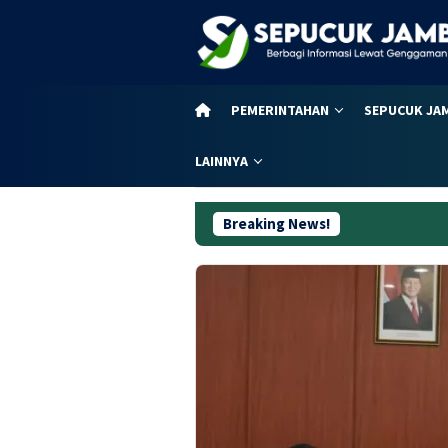
Loncat
ke
konten
PEMERINTAHAN
SEPUCUK JA
LAINNYA
Breaking News!
Dugaan Ko