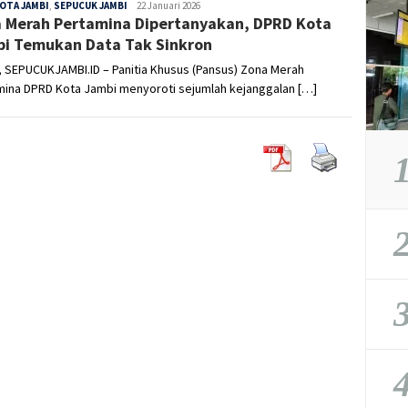
OTA JAMBI
,
SEPUCUK JAMBI
Sepucuk
22 Januari 2026
 Merah Pertamina Dipertanyakan, DPRD Kota
Jambi
i Temukan Data Tak Sinkron
 SEPUCUKJAMBI.ID – Panitia Khusus (Pansus) Zona Merah
mina DPRD Kota Jambi menyoroti sejumlah kejanggalan […]
1
2
3
4