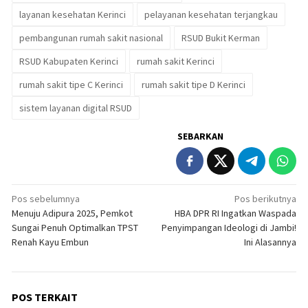
layanan kesehatan Kerinci
pelayanan kesehatan terjangkau
pembangunan rumah sakit nasional
RSUD Bukit Kerman
RSUD Kabupaten Kerinci
rumah sakit Kerinci
rumah sakit tipe C Kerinci
rumah sakit tipe D Kerinci
sistem layanan digital RSUD
SEBARKAN
Navigasi
Pos sebelumnya
Pos berikutnya
Menuju Adipura 2025, Pemkot
HBA DPR RI Ingatkan Waspada
pos
Sungai Penuh Optimalkan TPST
Penyimpangan Ideologi di Jambi!
Renah Kayu Embun
Ini Alasannya
POS TERKAIT