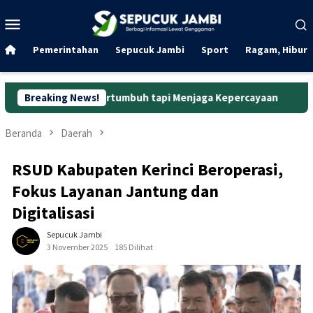
Loncat
Menu
ke
Mobile
konten
Pemerintahan
Sepucuk Jambi
Sport
Ragam, Hibura
ar Bertumbuh tapi Menjaga Kepercayaan
Breaking News!
Curanmor di Oko 
Beranda
Daerah
RSUD Kabupaten Kerinci Beroperasi,
Fokus Layanan Jantung dan
Digitalisasi
Sepucuk Jambi
3 November 2025
185 Dilihat