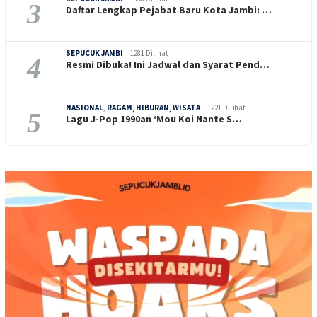
3
Daftar Lengkap Pejabat Baru Kota Jambi: …
SEPUCUK JAMBI
1281 Dilihat
4
Resmi Dibuka! Ini Jadwal dan Syarat Pend…
NASIONAL
,
RAGAM, HIBURAN, WISATA
1221 Dilihat
5
Lagu J-Pop 1990an ‘Mou Koi Nante S…