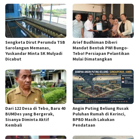
Sengketa Dirut Perumda TSB
Arief Budhiman Diberi
Sarolangun Memanas,
Mandat Bentuk PWI Bungo-
Yuskandar Minta SK Mulyadi
Tebo! Persiapan Pelantikan
Dicabut
Mulai Dimatangkan
Dari 122 Desa di Tebo, Baru 40
Angin Puting Beliung Rusak
BUMDes yang Bergerak,
Puluhan Rumah di Kerinci,
Sisanya Diminta Aktif
BPBD Masih Lakukan
Kembali
Pendataan