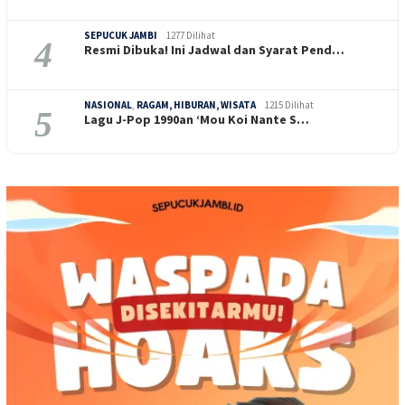
SEPUCUK JAMBI
1277 Dilihat
4
Resmi Dibuka! Ini Jadwal dan Syarat Pend…
NASIONAL
,
RAGAM, HIBURAN, WISATA
1215 Dilihat
5
Lagu J-Pop 1990an ‘Mou Koi Nante S…