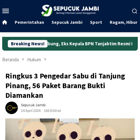
Loncat
Menu
ke
Mobile
konten
Pemerintahan
Sepucuk Jambi
Sport
Ragam, Hibura
Jabung, Eks Kepala BPN Tanjabtim Resmi Ditahan
Breaking News!
Dunia K
Beranda
Hukum
Ringkus 3 Pengedar Sabu di Tanjung
Pinang, 56 Paket Barang Bukti
Diamankan
Sepucuk Jambi
24 April 2026
166 Dilihat