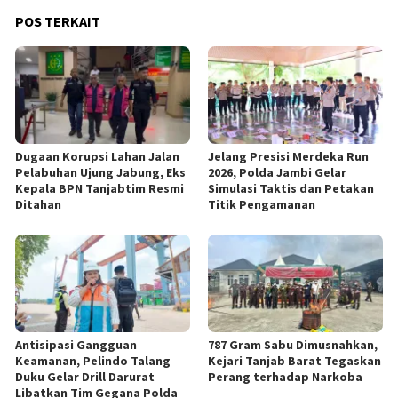
POS TERKAIT
Dugaan Korupsi Lahan Jalan
Jelang Presisi Merdeka Run
Pelabuhan Ujung Jabung, Eks
2026, Polda Jambi Gelar
Kepala BPN Tanjabtim Resmi
Simulasi Taktis dan Petakan
Ditahan
Titik Pengamanan
Antisipasi Gangguan
787 Gram Sabu Dimusnahkan,
Keamanan, Pelindo Talang
Kejari Tanjab Barat Tegaskan
Duku Gelar Drill Darurat
Perang terhadap Narkoba
Libatkan Tim Gegana Polda