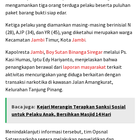
mengamankan tiga orang terduga pelaku beserta puluhan
paket barang bukti siap edar.
Ketiga pelaku yang diamankan masing-masing berinisial N
(28), AJP (34), dan YR (45), yang diketahui merupakan warga
Kecamatan
Jambi
Timur, Kota
Jambi
.
Kapolresta
Jambi
,
Boy Sutan Binanga Siregar
melalui Ps.
Kasi Humas, Iptu
Edy Hariyanto
, menjelaskan bahwa
penangkapan berawal dari
laporan masyarakat
terkait
aktivitas mencurigakan yang diduga berkaitan dengan
transaksi narkotika di kawasan Jalan Amangkurat,
Kelurahan Tanjung Pinang.
Baca juga:
Kejari Merangin Terapkan Sanksi Sosial
untuk Pelaku Anak, Bersihkan Masjid 14 Hari
Menindaklanjuti informasi tersebut, tim Opsnal
Satresnarkoba segera melakukan penyelidikan dan