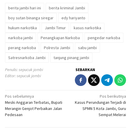
berita jambi hari ini
berita kriminal Jambi
boy sutan binanga siregar
edy hariyanto
hukum narkotika
Jambi Timur
kasus narkotika
narkoba jambi
Penangkapan Narkoba
pengedar narkoba
perang narkoba
Polresta Jambi
sabu jambi
Satresnarkoba Jambi
tanjung pinang jambi
Penulis: sepucuk jambi
SEBARKAN
Editor: sepucuk jambi
Navigasi
Pos sebelumnya
Pos berikutnya
Meski Anggaran Terbatas, Bupati
Kasus Perundungan Terjadi di
pos
Merangin Genjot Perbaikan Jalan
SPMN 5 Kota Jambi, Guru
Pedesaan
Sempat Melerai