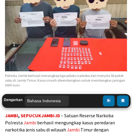
Polresta Jambi berhasil menangkap tiga pelaku narkoba dan menyita 56 paket
sabu di Jambi Timur. Kasus masih dikembangkan untuk membongkar jaringan
lebih luas.
Dengarkan
JAMBI
,
SEPUCUKJAMBI.ID
– Satuan Reserse Narkoba
Polresta
Jambi
berhasil mengungkap kasus peredaran
narkotika jenis sabu di wilayah
Jambi
Timur dengan