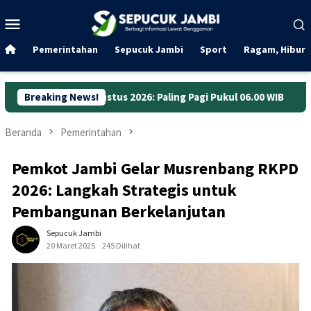
Loncat
Menu
ke
Mobile
konten
Pemerintahan
Sepucuk Jambi
Sport
Ragam, Hibura
stus 2026: Paling Pagi Pukul 06.00 WIB
Breaking News!
Anggaran Jalan Ja
Beranda
Pemerintahan
Pemkot Jambi Gelar Musrenbang RKPD
2026: Langkah Strategis untuk
Pembangunan Berkelanjutan
Sepucuk Jambi
20 Maret 2025
245 Dilihat