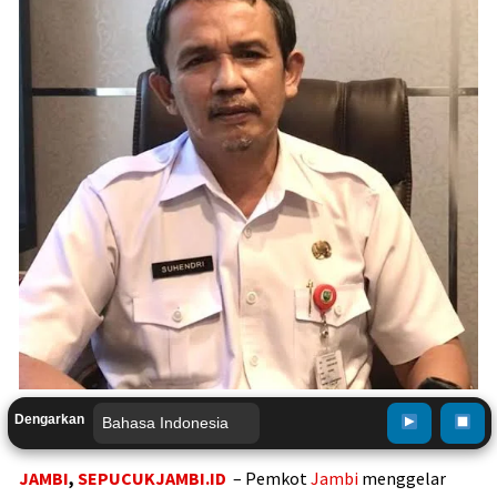
Dengarkan
JAMBI
,
SEPUCUKJAMBI.ID
– Pemkot
Jambi
menggelar