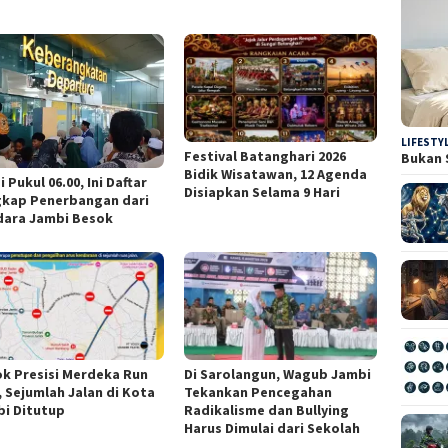
LIFESTY
Festival Batanghari 2026
Bukan 
Bidik Wisatawan, 12 Agenda
i Pukul 06.00, Ini Daftar
Disiapkan Selama 9 Hari
gkap Penerbangan dari
dara Jambi Besok
k Presisi Merdeka Run
Di Sarolangun, Wagub Jambi
, Sejumlah Jalan di Kota
Tekankan Pencegahan
i Ditutup
Radikalisme dan Bullying
Harus Dimulai dari Sekolah