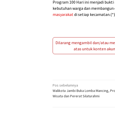
Program 100 Hari ini menjadi bukt
kebutuhan warga dan membangun 
masyarakat
di setiap kecamatan.(*)
Dilarang mengambil dan/atau men
atas untuk konten akun 
Navigasi
Pos sebelumnya
Walikota Jambi Buka Lomba Mancing, Pr
pos
Wisata dan Pererat Silaturahmi