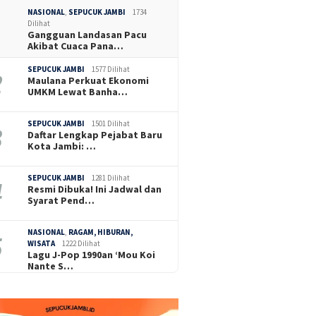
NASIONAL
,
SEPUCUK JAMBI
1734
Dilihat
Gangguan Landasan Pacu
Akibat Cuaca Pana…
SEPUCUK JAMBI
1577 Dilihat
Maulana Perkuat Ekonomi
UMKM Lewat Banha…
SEPUCUK JAMBI
1501 Dilihat
Daftar Lengkap Pejabat Baru
Kota Jambi: …
SEPUCUK JAMBI
1281 Dilihat
Resmi Dibuka! Ini Jadwal dan
Syarat Pend…
NASIONAL
,
RAGAM, HIBURAN,
WISATA
1222 Dilihat
Lagu J-Pop 1990an ‘Mou Koi
Nante S…