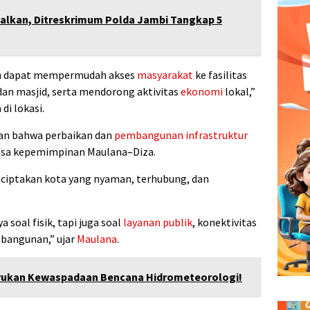
alkan, Ditreskrimum Polda Jambi Tangkap 5
an dapat mempermudah akses
masyarakat
ke fasilitas
dan masjid, serta mendorong aktivitas
ekonomi
lokal,”
di lokasi.
n bahwa perbaikan dan
pembangunan infrastruktur
asa kepemimpinan Maulana–Diza.
enciptakan kota yang nyaman, terhubung, dan
 soal fisik, tapi juga soal
layanan publik
, konektivitas
bangunan,” ujar
Maulana
.
rukan Kewaspadaan Bencana Hidrometeorologi!