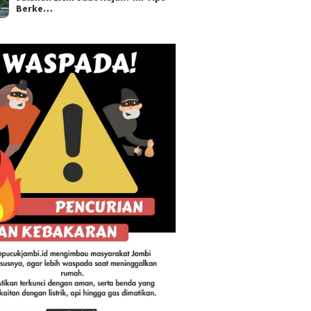
Berke…