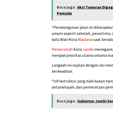
Baca juga:
Aksi Tawuran Digag
Pemuda
“Pembangunan jalan ini diharapk
umum seperti sekolah, pesantren, 
kata Wali Kota
Maulana
saat berada 
Pemerintah
Kota
Jambi
menegaska
menjadi prioritas utama selama m
Langkah ini sejalan dengan visi m
berkeadilan.
“Infrastruktur yang baik bukan hanya
antarwilayah, dan pemerataan pem
Baca juga:
Gubernur Jambi Se