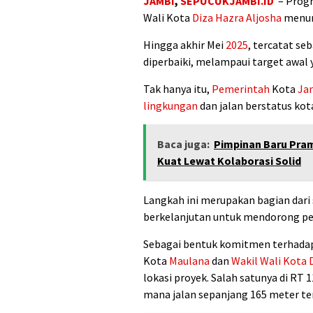
JAMBI
,
SEPUCUKJAMBI.ID
– Progr
Wali Kota
Diza Hazra Aljosha
menunj
Hingga akhir Mei
2025
, tercatat se
diperbaiki, melampaui target awal 
Tak hanya itu,
Pemerintah
Kota
Ja
lingkungan
dan jalan berstatus kot
Baca juga:
Pimpinan Baru Pram
Kuat Lewat Kolaborasi Solid
Langkah ini merupakan bagian dari
berkelanjutan untuk mendorong pe
Sebagai bentuk komitmen terhadap
Kota
Maulana
dan
Wakil Wali Kota 
lokasi proyek. Salah satunya di RT
mana jalan sepanjang 165 meter te