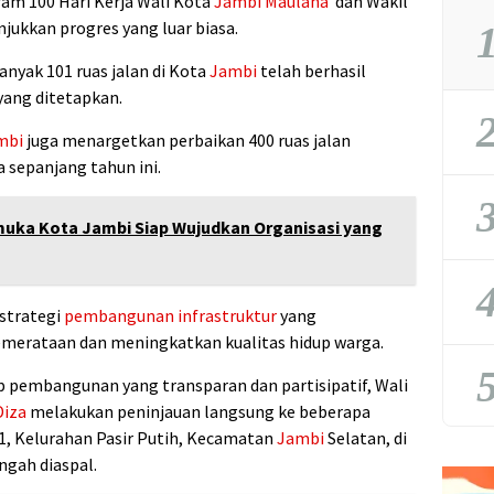
am 100 Hari Kerja Wali Kota
Jambi
Maulana
dan Wakil
ukkan progres yang luar biasa.
1
banyak 101 ruas jalan di Kota
Jambi
telah berhasil
yang ditetapkan.
2
mbi
juga menargetkan perbaikan 400 ruas jalan
a sepanjang tahun ini.
3
uka Kota Jambi Siap Wujudkan Organisasi yang
4
 strategi
pembangunan infrastruktur
yang
merataan dan meningkatkan kualitas hidup warga.
5
 pembangunan yang transparan dan partisipatif, Wali
Diza
melakukan peninjauan langsung ke beberapa
 11, Kelurahan Pasir Putih, Kecamatan
Jambi
Selatan, di
ngah diaspal.