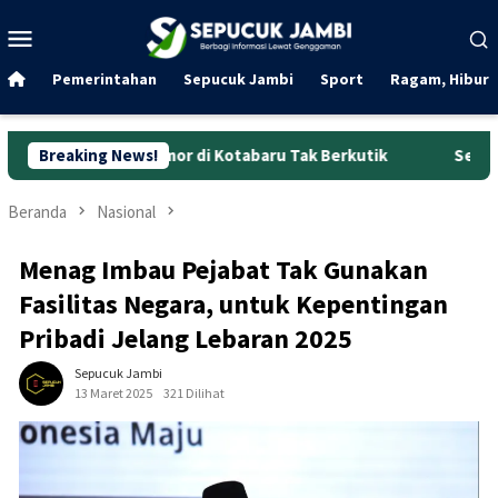
Loncat
Menu
ke
Mobile
konten
Pemerintahan
Sepucuk Jambi
Sport
Ragam, Hibura
uranmor di Kotabaru Tak Berkutik
Breaking News!
Sengketa Dirut Perumd
Beranda
Nasional
Menag Imbau Pejabat Tak Gunakan
Fasilitas Negara, untuk Kepentingan
Pribadi Jelang Lebaran 2025
Sepucuk Jambi
13 Maret 2025
321 Dilihat