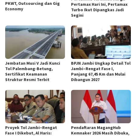
PKWT, Outsourcing dan Gig
Pertamax Hari Ini, Pertamax
Economy
Turbo Ikut Dipangkas Jadi
Segini
Jembatan Musi V Jadi Kunci
BPJN Jambi Ungkap Detail Tol
Tol Palembang-Betung,
Jambi–Rengat Fase I,
Sertifikat Keamanan
Panjang 67,45 Km dan Mulai
Struktur Resmi Terbit
Dibangun 2027
Proyek Tol Jambi–Rengat
Pendaftaran MagangHub
Fase I Dikebut, Al Haris:
Kemnaker 2026 Masih Dibuka,