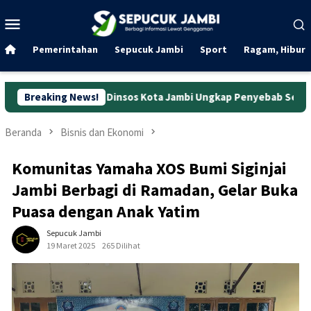
Loncat
Menu
ke
Mobile
konten
Pemerintahan
Sepucuk Jambi
Sport
Ragam, Hibura
unan, Dinsos Kota Jambi Ungkap Penyebab Sebenarnya
Breaking News!
Wan
Beranda
Bisnis dan Ekonomi
Komunitas Yamaha XOS Bumi Siginjai
Jambi Berbagi di Ramadan, Gelar Buka
Puasa dengan Anak Yatim
Sepucuk Jambi
19 Maret 2025
265 Dilihat