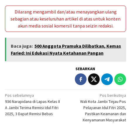
Dilarang mengambil dan/atau menayangkan ulang
sebagian atau keseluruhan artikel di atas untuk konten
akun media sosial komersil tanpa seizin redaksi.
Baca juga:
500 Anggota Pramuka Dilibatkan, Kemas
Faried: Ini Edukasi Nyata Ketahanan Pangan
SEBARKAN
Navigasi
Pos sebelumnya
Pos berikutnya
936 Narapidana di Lapas Kelas II
Wali Kota Jambi Tinjau Pos
pos
A Jambi Terima Remisi Idul Fitri
Pelayanan Idul Fitri 2025,
2025, 3 Dapat Remisi Bebas
Pastikan Keamanan dan
Kenyamanan Masyarakat