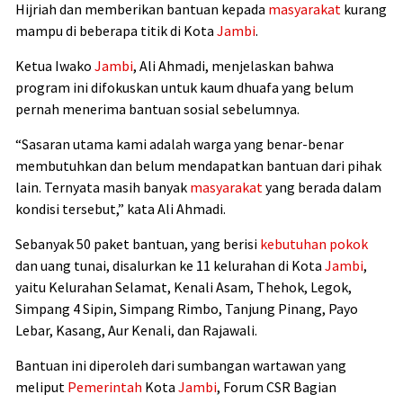
Hijriah dan memberikan bantuan kepada
masyarakat
kurang
mampu di beberapa titik di Kota
Jambi
.
Ketua Iwako
Jambi
, Ali Ahmadi, menjelaskan bahwa
program ini difokuskan untuk kaum dhuafa yang belum
pernah menerima bantuan sosial sebelumnya.
“Sasaran utama kami adalah warga yang benar-benar
membutuhkan dan belum mendapatkan bantuan dari pihak
lain. Ternyata masih banyak
masyarakat
yang berada dalam
kondisi tersebut,” kata Ali Ahmadi.
Sebanyak 50 paket bantuan, yang berisi
kebutuhan pokok
dan uang tunai, disalurkan ke 11 kelurahan di Kota
Jambi
,
yaitu Kelurahan Selamat, Kenali Asam, Thehok, Legok,
Simpang 4 Sipin, Simpang Rimbo, Tanjung Pinang, Payo
Lebar, Kasang, Aur Kenali, dan Rajawali.
Bantuan ini diperoleh dari sumbangan wartawan yang
meliput
Pemerintah
Kota
Jambi
, Forum CSR Bagian