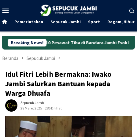
Loncat
Menu
ke
Mobile
konten
Pemerintahan
Sepucuk Jambi
Sport
Ragam, Hibura
wal 10 Pesawat Tiba di Bandara Jambi Esok Hari
Breaking News!
Mulai Pu
Beranda
Sepucuk Jambi
Idul Fitri Lebih Bermakna: Iwako
Jambi Salurkan Bantuan kepada
Warga Dhuafa
Sepucuk Jambi
28 Maret 2025
286 Dilihat