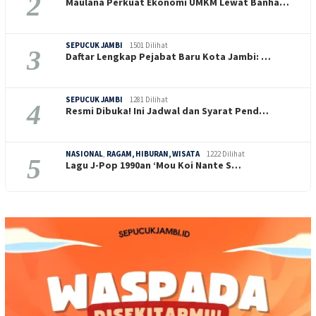
2
Maulana Perkuat Ekonomi UMKM Lewat Banha…
SEPUCUK JAMBI
1501 Dilihat
3
Daftar Lengkap Pejabat Baru Kota Jambi: …
SEPUCUK JAMBI
1281 Dilihat
4
Resmi Dibuka! Ini Jadwal dan Syarat Pend…
NASIONAL
,
RAGAM, HIBURAN, WISATA
1222 Dilihat
5
Lagu J-Pop 1990an ‘Mou Koi Nante S…