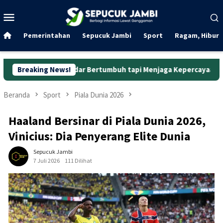
Loncat
Menu
ke
Mobile
konten
Pemerintahan
Sepucuk Jambi
Sport
Ragam, Hibura
 Sekadar Bertumbuh tapi Menjaga Kepercayaan
Breaking News!
Curanmor 
Beranda
Sport
Piala Dunia 2026
Haaland Bersinar di Piala Dunia 2026,
Vinicius: Dia Penyerang Elite Dunia
Sepucuk Jambi
7 Juli 2026
111 Dilihat