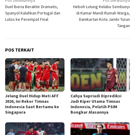
Navigasi
Pos sebelumnya
Pos berikutnya
Duel Iberia Berakhir Dramatis,
Heboh Lutung Kelabu Sembunyi
pos
Spanyol Kalahkan Portugal dan
di Kamar Mandi Rumah Warga,
Lolos ke Perempat Final
Damkartan Kota Jambi Turun
Tangan
POS TERKAIT
Jelang Duel Hidup Mati AFF
Cahya Supriadi Diprediksi
2026, Ini Rekor Timnas
Jadi Kiper Utama Timnas
Indonesia Saat Bertamu ke
Indonesia, Pelatih PSIM
Singapura
Bongkar Alasannya