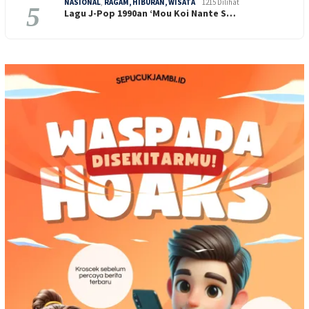
NASIONAL
,
RAGAM, HIBURAN, WISATA
1215 Dilihat
5
Lagu J-Pop 1990an ‘Mou Koi Nante S…