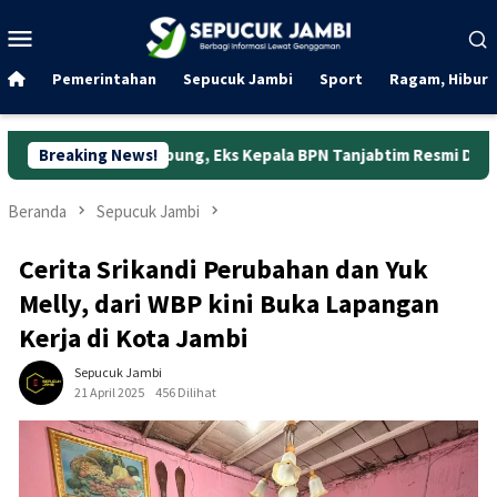
Loncat
Menu
ke
Mobile
konten
Pemerintahan
Sepucuk Jambi
Sport
Ragam, Hibura
Jabung, Eks Kepala BPN Tanjabtim Resmi Ditahan
Breaking News!
Dunia K
Beranda
Sepucuk Jambi
Cerita Srikandi Perubahan dan Yuk
Melly, dari WBP kini Buka Lapangan
Kerja di Kota Jambi
Sepucuk Jambi
21 April 2025
456 Dilihat