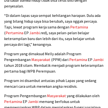
Dia sadar bahwa hidup tidak bisa terus diisi dengan
penyesalan.
“Di dalam lapas saya sempat kehilangan harapan. Dulu ada
yang bilang hidup saya bisa berubah, saya nggak percaya.
Tapi, lewat program kerja sama dengan
Pertamina
(
Pertamina
EP
Jambi
.red), saya pelan-pelan belajar
keterampilan baru dan lebih dari itu, saya belajar untuk
percaya diri lagi,” kenangnya.
Program yang dimaksud Melly adalah Program
Pengembangan
Masyarakat
(PPM) dari
Pertamina
EP
Jambi
tahun 2018 silam. Membatik menjadi program keterampilan
pertama bagi WPB Perempuan.
Program ini disambut antusias pihak Lapas yang sedang
mencari cara untuk menekan angka residivis.
Program Pengembangan
Masyarakat
yang dilakukan oleh
Pertamina
EP
Jambi
memang berfokus untuk
mempersiapkan WBP dalam menjalankan fungsi sosialnya