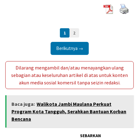
1
2
Berikutnya →
Dilarang mengambil dan/atau menayangkan ulang
sebagian atau keseluruhan artikel di atas untuk konten
akun media sosial komersil tanpa seizin redaksi.
Baca juga:
Walikota Jambi Maulana Perkuat
Program Kota Tangguh, Serahkan Bantuan Korban
Bencana
SEBARKAN