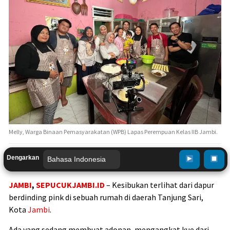
Melly, Warga Binaan Pemasyarakatan (WPB) Lapas Perempuan Kelas IIB Jambi.
Dengarkan
JAMBI
,
SEPUCUKJAMBI.ID
– Kesibukan terlihat dari dapur
berdinding pink di sebuah rumah di daerah Tanjung Sari,
Kota
Jambi
.
Ada yang sedang membuat adonan, mengangkat kue dari