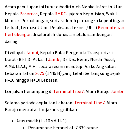
Acara penutupan ini turut dihadiri oleh Menko Infrastruktur,
Kepala
Basarnas
, Kepala
BMKG
, jajaran Kepolisian, Wakil
Menteri Perhubungan, serta seluruh pemangku kepentingan
terkait, termasuk Unit Pelaksana Teknis (UPT)
Kementerian
Perhubungan
di seluruh Indonesia melalui sambungan
daring.
Di wilayah
Jambi
, Kepala Balai Pengelola Transportasi
Darat (BPTD) Kelas II
Jambi
, Dr. Drs. Benny Nurdin Yusuf,
A.Md. LLAJ., M.H., secara resmi menutup Posko Angkutan
Lebaran Tahun
2025
(1446 H) yang telah berlangsung sejak
H-10 hingga H+10 Lebaran.
Lonjakan Penumpang di
Terminal Tipe A
Alam Barajo
Jambi
Selama periode angkutan Lebaran,
Terminal Tipe A
Alam
Barajo mencatat lonjakan signifikan:
Arus mudik
(H-10 s.d. H-1):
Penumpang berangkat: 7.830 orang