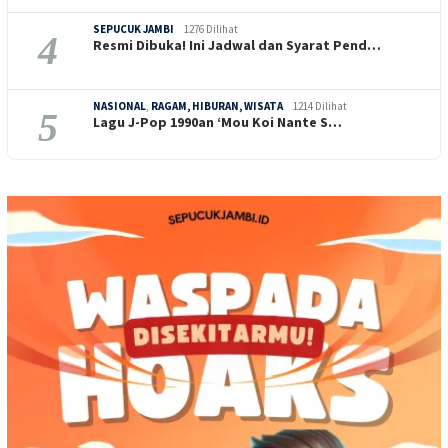
SEPUCUK JAMBI
1276 Dilihat
4
Resmi Dibuka! Ini Jadwal dan Syarat Pend…
NASIONAL
,
RAGAM, HIBURAN, WISATA
1214 Dilihat
5
Lagu J-Pop 1990an ‘Mou Koi Nante S…