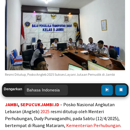
Resmi Ditutup, Posko Angleb 2025 Sukses Layani Jutaan Pemudik di Jambi
Dengarkan
JAMBI
,
SEPUCUKJAMBI.ID
– Posko Nasional Angkutan
Lebaran (Angleb)
2025
resmi ditutup oleh Menteri
Perhubungan, Dudy Purwagandhi, pada Sabtu (12/4/2025),
bertempat di Ruang Mataram,
Kementerian Perhubungan
.