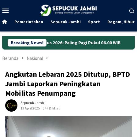
Loncat
Menu
ke
Mobile
konten
Pemerintahan
Sepucuk Jambi
Sport
Ragam, Hibura
us 2026: Paling Pagi Pukul 06.00 WIB
Breaking News!
Anggaran Jalan Jamb
Beranda
Nasional
Angkutan Lebaran 2025 Ditutup, BPTD
Jambi Laporkan Peningkatan
Mobilitas Penumpang
Sepucuk Jambi
13 April 2025
347 Dilihat