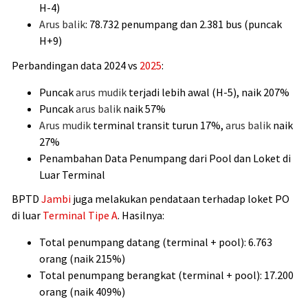
H-4)
Arus balik
: 78.732 penumpang dan 2.381 bus (puncak
H+9)
Perbandingan data 2024 vs
2025
:
Puncak
arus mudik
terjadi lebih awal (H-5), naik 207%
Puncak
arus balik
naik 57%
Arus mudik
terminal transit turun 17%,
arus balik
naik
27%
Penambahan Data Penumpang dari Pool dan Loket di
Luar Terminal
BPTD
Jambi
juga melakukan pendataan terhadap loket PO
di luar
Terminal Tipe A
. Hasilnya:
Total penumpang datang (terminal + pool): 6.763
orang (naik 215%)
Total penumpang berangkat (terminal + pool): 17.200
orang (naik 409%)