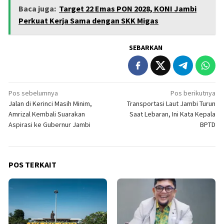
Baca juga:
Target 22 Emas PON 2028, KONI Jambi
Perkuat Kerja Sama dengan SKK Migas
SEBARKAN
Navigasi
Pos sebelumnya
Pos berikutnya
Jalan di Kerinci Masih Minim,
Transportasi Laut Jambi Turun
pos
Amrizal Kembali Suarakan
Saat Lebaran, Ini Kata Kepala
Aspirasi ke Gubernur Jambi
BPTD
POS TERKAIT